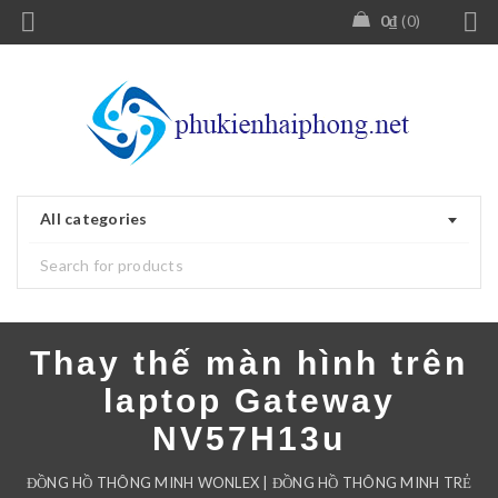
0
₫
0
All categories
Thay thế màn hình trên
laptop Gateway
NV57H13u
ĐỒNG HỒ THÔNG MINH WONLEX | ĐỒNG HỒ THÔNG MINH TRẺ