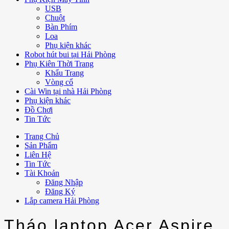
USB
Chuột
Bàn Phím
Loa
Phụ kiện khác
Robot hút bui tại Hải Phòng
Phụ Kiên Thời Trang
Khẩu Trang
Vòng cổ
Cài Win tại nhà Hải Phòng
Phụ kiện khác
Đồ Chơi
Tin Tức
Trang Chủ
Sản Phẩm
Liên Hệ
Tin Tức
Tài Khoản
Đăng Nhập
Đăng Ký
Lắp camera Hải Phòng
Tháo laptop Acer Aspire