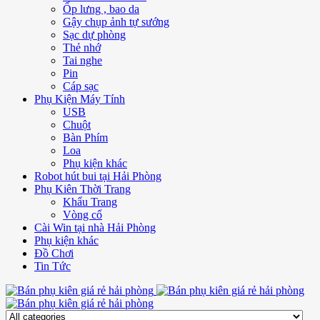
Ốp lưng , bao da
Gậy chụp ảnh tự sướng
Sạc dự phòng
Thẻ nhớ
Tai nghe
Pin
Cáp sạc
Phụ Kiện Máy Tính
USB
Chuột
Bàn Phím
Loa
Phụ kiện khác
Robot hút bui tại Hải Phòng
Phụ Kiên Thời Trang
Khẩu Trang
Vòng cổ
Cài Win tại nhà Hải Phòng
Phụ kiện khác
Đồ Chơi
Tin Tức