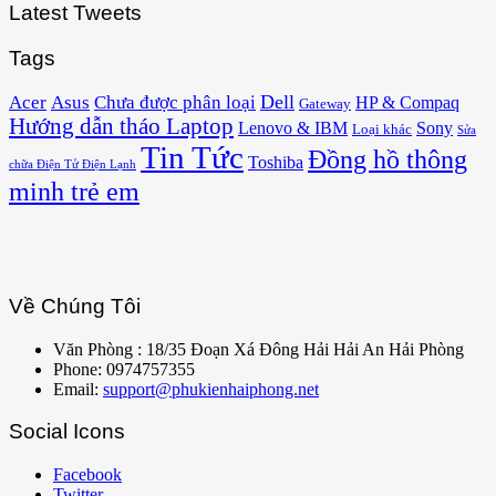
Latest Tweets
Tags
Acer
Asus
Dell
Chưa được phân loại
HP & Compaq
Gateway
Hướng dẫn tháo Laptop
Lenovo & IBM
Sony
Loại khác
Sửa
Tin Tức
Đồng hồ thông
Toshiba
chữa Điện Tử Điện Lạnh
minh trẻ em
Về Chúng Tôi
Văn Phòng : 18/35 Đoạn Xá Đông Hải Hải An Hải Phòng
Phone: 0974757355
Email:
support@phukienhaiphong.net
Social Icons
Facebook
Twitter