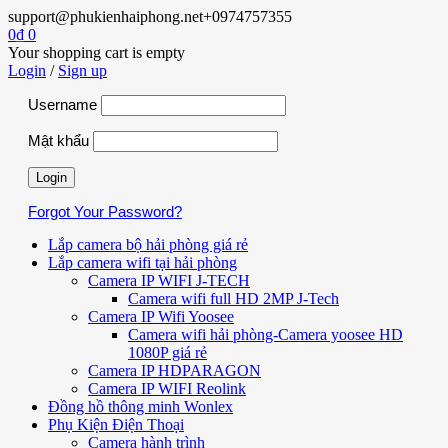
support@phukienhaiphong.net
+0974757355
0
₫
0
Your shopping cart is empty
Login
/
Sign up
Username
Mật khẩu
Forgot Your Password?
Lắp camera bộ hải phòng giá rẻ
Lắp camera wifi tại hải phòng
Camera IP WIFI J-TECH
Camera wifi full HD 2MP J-Tech
Camera IP Wifi Yoosee
Camera wifi hải phòng-Camera yoosee HD
1080P giá rẻ
Camera IP HDPARAGON
Camera IP WIFI Reolink
Đồng hồ thông minh Wonlex
Phụ Kiện Điện Thoại
Camera hành trình