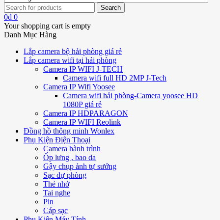
0
₫
0
Your shopping cart is empty
Danh Mục Hàng
Lắp camera bộ hải phòng giá rẻ
Lắp camera wifi tại hải phòng
Camera IP WIFI J-TECH
Camera wifi full HD 2MP J-Tech
Camera IP Wifi Yoosee
Camera wifi hải phòng-Camera yoosee HD
1080P giá rẻ
Camera IP HDPARAGON
Camera IP WIFI Reolink
Đồng hồ thông minh Wonlex
Phụ Kiện Điện Thoại
Camera hành trình
Ốp lưng , bao da
Gậy chụp ảnh tự sướng
Sạc dự phòng
Thẻ nhớ
Tai nghe
Pin
Cáp sạc
Phụ Kiện Máy Tính