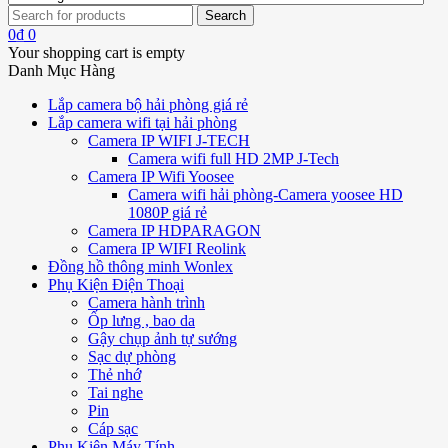
0
₫
0
Your shopping cart is empty
Danh Mục Hàng
Lắp camera bộ hải phòng giá rẻ
Lắp camera wifi tại hải phòng
Camera IP WIFI J-TECH
Camera wifi full HD 2MP J-Tech
Camera IP Wifi Yoosee
Camera wifi hải phòng-Camera yoosee HD
1080P giá rẻ
Camera IP HDPARAGON
Camera IP WIFI Reolink
Đồng hồ thông minh Wonlex
Phụ Kiện Điện Thoại
Camera hành trình
Ốp lưng , bao da
Gậy chụp ảnh tự sướng
Sạc dự phòng
Thẻ nhớ
Tai nghe
Pin
Cáp sạc
Phụ Kiện Máy Tính