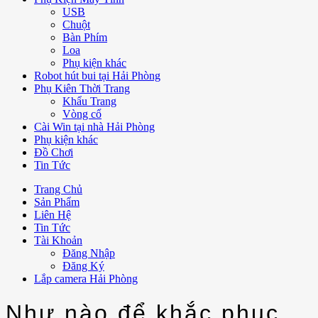
USB
Chuột
Bàn Phím
Loa
Phụ kiện khác
Robot hút bui tại Hải Phòng
Phụ Kiên Thời Trang
Khẩu Trang
Vòng cổ
Cài Win tại nhà Hải Phòng
Phụ kiện khác
Đồ Chơi
Tin Tức
Trang Chủ
Sản Phẩm
Liên Hệ
Tin Tức
Tài Khoản
Đăng Nhập
Đăng Ký
Lắp camera Hải Phòng
Như nào để khắc phục