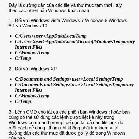
Đây là đường dẫn của các file và thư mục tạm thời , tùy
theo các phiên bản Windows khác nhau
1 . Đối với Windows vista Windows 7 Windows 8 Windows
8.1 và Windows 10
C:Users<user>AppDataLocalTemp
C:Users<user>AppDataLocalMicrosoftWindowsTemporary
Internet Files
C:WindowsTemp
C:Temp
2 . Đối với Windows XP
C:Documents and Settings<user>Local SettingsTemp
C:Documents and Settings<user>Local SettingsTemporary
Internet Files
C:WindowsTemp
C:Temp
3 . Lệnh CMD cho tất cả các phiên bản Windows : hoặc bạn
cũng có thể sử dụng các lệnh được liệt kê này trong
Windows command prompt để dọn tất cả các file junk đó
một cách dễ dàng , thậm chí không phải tìm kiếm vị trí
đường dẫn các thư mục đã được gợi ý đó trong Windows
của bạn .