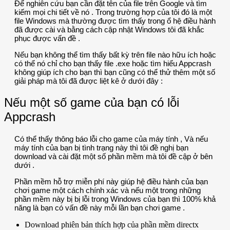
Để nghiên cứu bạn cần đặt tên của file trên Google và tìm
kiếm mọi chi tiết về nó . Trong trường hợp của tôi đó là một
file Windows mà thường được tìm thấy trong ổ hệ điều hành
đã được cài và bằng cách cập nhật Windows tôi đã khắc
phục được vấn đề .
Nếu bạn không thể tìm thấy bất kỳ trên file nào hữu ích hoặc
có thể nó chỉ cho bạn thấy file .exe hoặc tìm hiểu Appcrash
không giúp ích cho bạn thì bạn cũng có thể thử thêm một số
giải pháp mà tôi đã được liệt kê ở dưới đây :
Nếu một số game của bạn có lỗi
Appcrash
Có thể thấy thông báo lỗi cho game của máy tính , Và nếu
máy tính của bạn bị tình trạng này thì tôi đề nghị bạn
download và cài đặt một số phần mềm mà tôi đề cập ở bên
dưới .
Phần mềm hỗ trợ miễn phí này giúp hệ điều hành của bạn
chơi game một cách chính xác và nếu một trong những
phần mềm này bị bị lỗi trong Windows của bạn thì 100% khả
năng là bạn có vấn đề này mỗi lần bạn chơi game .
Download phiên bản thích hợp của phần mềm directx