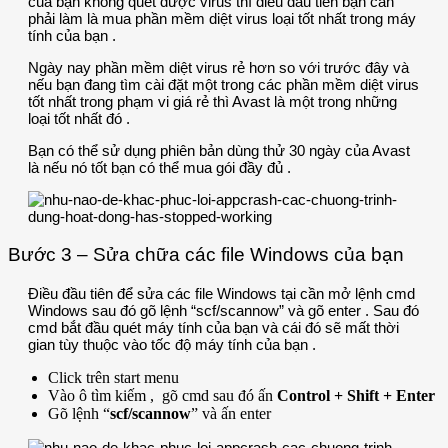
của bạn không quét được virus thì điều đầu tiên bạn cần
phải làm là mua phần mềm diệt virus loại tốt nhất trong máy
tính của bạn .
Ngày nay phần mềm diệt virus rẻ hơn so với trước đây và
nếu bạn đang tìm cài đặt một trong các phần mềm diệt virus
tốt nhất trong phạm vi giá rẻ thì Avast là một trong những
loại tốt nhất đó .
Bạn có thể sử dụng phiên bản dùng thử 30 ngày của Avast
là nếu nó tốt bạn có thể mua gói đầy đủ .
Bước 3 – Sửa chữa các file Windows của bạn
Điều đầu tiên để sửa các file Windows tại cần mở lệnh cmd
Windows sau đó gõ lệnh “scf/scannow” và gõ enter . Sau đó
cmd bắt đầu quét máy tính của bạn và cái đó sẽ mất thời
gian tùy thuộc vào tốc độ máy tính của bạn .
Click trên start menu
Vào ô tìm kiếm , gõ cmd sau đó ấn
Control + Shift + Enter
Gõ lệnh “
scf/scannow
” và ấn enter