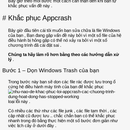
Bây giờ theo mỗi bước một cách cẩn thận đến khi bạn tự
khắc phục vấn đề này .
# Khắc phục Appcrash
Bây giờ đầu tiên cái tôi muốn bạn sửa chữa là file Windows
của bạn , Bạn đang gặp vấn đề này bởi vì một số file của hệ
điều hành bị hỏng gặp có thể nó xảy ra bởi vì một số
chương trình đã cài đặt sai .
Chúng ta hãy làm rõ hơn bằng theo các hướng dẫn xử
lý
.
Bước 1 – Dọn Windows Trash của bạn
Trong bước này bạn sẽ dọn các file rác được lưu trong ổ
cứng hệ điều hành máy tính của bạn để khắc phục
loại lỗi này .
Có nhiều các thứ như các file junk , các file tạm thời , các
cập nhật cũ được lưu .. chắc chắn bạn có thể khắc phục
nhanh trong đó bằng thực hiện một số bước đơn giản như
việc lịch cây ở dưới đây .