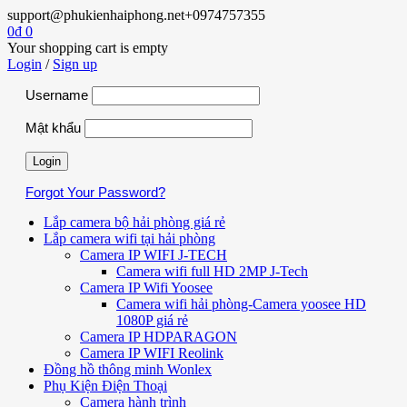
support@phukienhaiphong.net
+0974757355
0
₫
0
Your shopping cart is empty
Login
/
Sign up
Username
Mật khẩu
Forgot Your Password?
Lắp camera bộ hải phòng giá rẻ
Lắp camera wifi tại hải phòng
Camera IP WIFI J-TECH
Camera wifi full HD 2MP J-Tech
Camera IP Wifi Yoosee
Camera wifi hải phòng-Camera yoosee HD
1080P giá rẻ
Camera IP HDPARAGON
Camera IP WIFI Reolink
Đồng hồ thông minh Wonlex
Phụ Kiện Điện Thoại
Camera hành trình