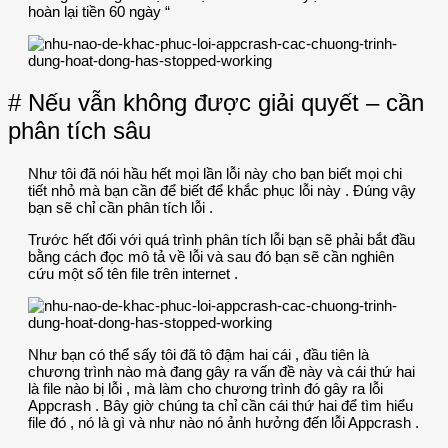
hoàn lại tiền 60 ngày “
# Nếu vẫn không được giải quyết – cần
phân tích sâu
Như tôi đã nói hầu hết mọi lần lỗi này cho bạn biết mọi chi
tiết nhỏ mà bạn cần để biết để khắc phục lỗi này . Đúng vậy
bạn sẽ chỉ cần phân tích lỗi .
Trước hết đối với quá trình phân tích lỗi bạn sẽ phải bắt đầu
bằng cách đọc mô tả về lỗi và sau đó bạn sẽ cần nghiên
cứu một số tên file trên internet .
Như bạn có thể sấy tôi đã tô đậm hai cái , đầu tiên là
chương trình nào mà đang gây ra vấn đề này và cái thứ hai
là file nào bị lỗi , mà làm cho chương trình đó gây ra lỗi
Appcrash . Bây giờ chúng ta chỉ cần cái thứ hai để tìm hiểu
file đó , nó là gì và như nào nó ảnh hưởng đến lỗi Appcrash .