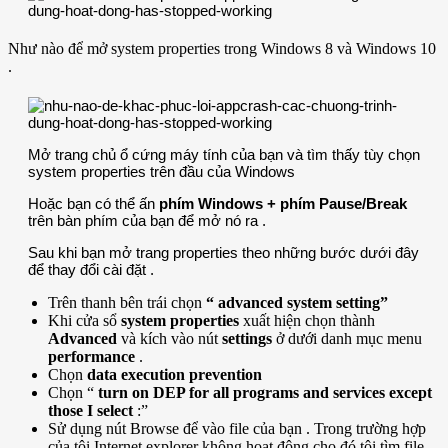
Như nào để mở system properties trong Windows 8 và Windows 10
.
Mở trang chủ ổ cứng máy tính của bạn và tìm thấy tùy chọn
system properties trên đầu của Windows
Hoặc bạn có thể ấn
phím Windows + phím Pause/Break
trên bàn phím của bạn để mở nó ra .
Sau khi bạn mở trang properties theo những bước dưới đây
để thay đổi cài đặt .
Trên thanh bên trái chọn
“ advanced system setting”
Khi cửa sổ
system properties
xuất hiện chọn thành
Advanced
và kích vào nút
settings
ở dưới danh mục menu
performance
.
Chọn
data execution prevention
Chọn “
turn on DEP for all programs and services except
those I select
:”
Sử dụng nút Browse để vào file của bạn . Trong trường hợp
của tôi Internet explorer không hoạt động cho đó tôi tìm file