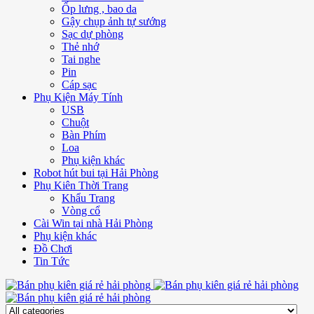
Ốp lưng , bao da
Gậy chụp ảnh tự sướng
Sạc dự phòng
Thẻ nhớ
Tai nghe
Pin
Cáp sạc
Phụ Kiện Máy Tính
USB
Chuột
Bàn Phím
Loa
Phụ kiện khác
Robot hút bui tại Hải Phòng
Phụ Kiên Thời Trang
Khẩu Trang
Vòng cổ
Cài Win tại nhà Hải Phòng
Phụ kiện khác
Đồ Chơi
Tin Tức