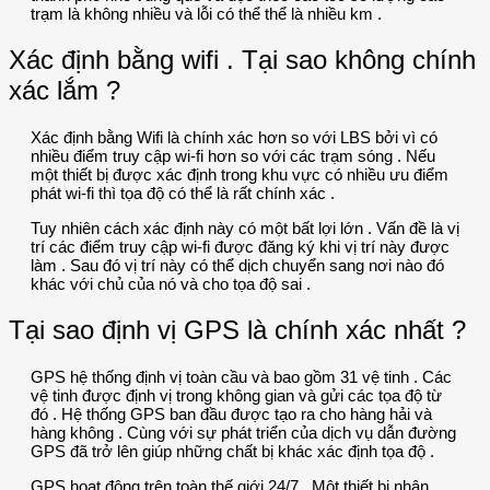
trạm là không nhiều và lỗi có thể thể là nhiều km .
Xác định bằng wifi . Tại sao không chính
xác lắm ?
Xác định bằng Wifi là chính xác hơn so với LBS bởi vì có
nhiều điểm truy cập wi-fi hơn so với các trạm sóng . Nếu
một thiết bị được xác định trong khu vực có nhiều ưu điểm
phát wi-fi thì tọa độ có thể là rất chính xác .
Tuy nhiên cách xác định này có một bất lợi lớn . Vấn đề là vị
trí các điểm truy cập wi-fi được đăng ký khi vị trí này được
làm . Sau đó vị trí này có thể dịch chuyển sang nơi nào đó
khác với chủ của nó và cho tọa độ sai .
Tại sao định vị GPS là chính xác nhất ?
GPS hệ thống định vị toàn cầu và bao gồm 31 vệ tinh . Các
vệ tinh được định vị trong không gian và gửi các tọa độ từ
đó . Hệ thống GPS ban đầu được tạo ra cho hàng hải và
hàng không . Cùng với sự phát triển của dịch vụ dẫn đường
GPS đã trở lên giúp những chất bị khác xác định tọa độ .
GPS hoạt động trên toàn thế giới 24/7 . Một thiết bị nhận