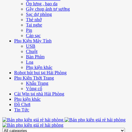
Ốp lưng , bao da
Gậy chụp ảnh tự sướng
Sạc dự phòng
Thẻ nhớ
Tai nghe
Pin
Cáp sạc
Phụ Kiện Máy Tính
USB
Chuột
Bàn Phím
Loa
Phụ kiện khác
Robot hút bui tại Hải Phòng
Phụ Kiên Thời Trang
Khẩu Trang
Vòng cổ
Cài Win tại nhà Hải Phòng
Phụ kiện khác
Đồ Chơi
Tin Tức