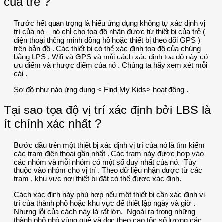
của trẻ ?
Trước hết quan trọng là hiểu ứng dụng không tự xác định vị
trí của nó – nó chỉ cho tọa độ nhận được từ thiết bị của trẻ (
điện thoại thông minh đồng hồ hoặc thiết bị theo dõi GPS )
trên bản đồ . Các thiết bị có thể xác định tọa độ của chúng
bằng LPS , Wifi và GPS và mỗi cách xác định tọa độ này có
ưu điểm và nhược điểm của nó . Chúng ta hãy xem xét mỗi
cái .
Sơ đồ như nào ứng dụng < Find My Kids> hoạt động .
Tại sao tọa độ vị trí xác định bởi LBS là
ít chính xác nhất ?
Bước đầu trên một thiết bị xác định vị trí của nó là tìm kiếm
các trạm điện thoại gần nhất . Các trạm này được hợp vào
các nhóm và mỗi nhóm có một số duy nhất của nó. Tùy
thuộc vào nhóm cho vị trí . Theo dữ liệu nhận được từ các
trạm , khu vực nơi thiết bị đặt có thể được xác định.
Cách xác định này phù hợp nếu một thiết bị cần xác định vị
trí của thành phố hoặc khu vực để thiết lập ngày và giờ .
Nhưng lỗi của cách này là rất lớn. Ngoài ra trong những
thành phố nhỏ vùng quê và dọc theo cao tốc số lượng các