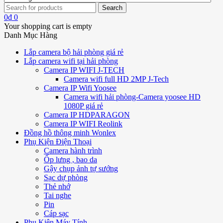
0
₫
0
Your shopping cart is empty
Danh Mục Hàng
Lắp camera bộ hải phòng giá rẻ
Lắp camera wifi tại hải phòng
Camera IP WIFI J-TECH
Camera wifi full HD 2MP J-Tech
Camera IP Wifi Yoosee
Camera wifi hải phòng-Camera yoosee HD
1080P giá rẻ
Camera IP HDPARAGON
Camera IP WIFI Reolink
Đồng hồ thông minh Wonlex
Phụ Kiện Điện Thoại
Camera hành trình
Ốp lưng , bao da
Gậy chụp ảnh tự sướng
Sạc dự phòng
Thẻ nhớ
Tai nghe
Pin
Cáp sạc
Phụ Kiện Máy Tính