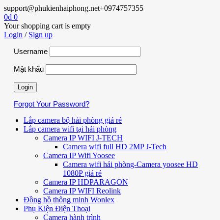
support@phukienhaiphong.net
+0974757355
0
₫
0
Your shopping cart is empty
Login
/
Sign up
Username
Mật khẩu
Forgot Your Password?
Lắp camera bộ hải phòng giá rẻ
Lắp camera wifi tại hải phòng
Camera IP WIFI J-TECH
Camera wifi full HD 2MP J-Tech
Camera IP Wifi Yoosee
Camera wifi hải phòng-Camera yoosee HD
1080P giá rẻ
Camera IP HDPARAGON
Camera IP WIFI Reolink
Đồng hồ thông minh Wonlex
Phụ Kiện Điện Thoại
Camera hành trình