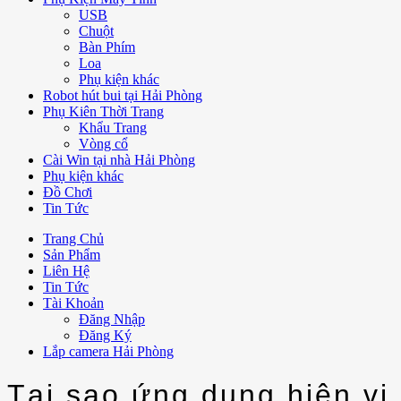
USB
Chuột
Bàn Phím
Loa
Phụ kiện khác
Robot hút bui tại Hải Phòng
Phụ Kiên Thời Trang
Khẩu Trang
Vòng cổ
Cài Win tại nhà Hải Phòng
Phụ kiện khác
Đồ Chơi
Tin Tức
Trang Chủ
Sản Phẩm
Liên Hệ
Tin Tức
Tài Khoản
Đăng Nhập
Đăng Ký
Lắp camera Hải Phòng
Tại sao ứng dụng hiện vị