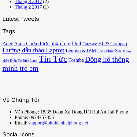
Tháng 3 2017
(2)
Tháng 2 2017
(1)
Latest Tweets
Tags
Acer
Asus
Dell
Chưa được phân loại
HP & Compaq
Gateway
Hướng dẫn tháo Laptop
Lenovo & IBM
Sony
Loại khác
Sửa
Tin Tức
Đồng hồ thông
Toshiba
chữa Điện Tử Điện Lạnh
minh trẻ em
Về Chúng Tôi
Văn Phòng : 18/35 Đoạn Xá Đông Hải Hải An Hải Phòng
Phone: 0974757355
Email:
support@phukienhaiphong.net
Social Icons