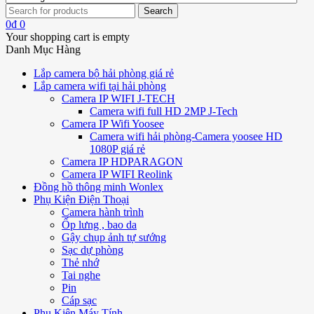
0
₫
0
Your shopping cart is empty
Danh Mục Hàng
Lắp camera bộ hải phòng giá rẻ
Lắp camera wifi tại hải phòng
Camera IP WIFI J-TECH
Camera wifi full HD 2MP J-Tech
Camera IP Wifi Yoosee
Camera wifi hải phòng-Camera yoosee HD
1080P giá rẻ
Camera IP HDPARAGON
Camera IP WIFI Reolink
Đồng hồ thông minh Wonlex
Phụ Kiện Điện Thoại
Camera hành trình
Ốp lưng , bao da
Gậy chụp ảnh tự sướng
Sạc dự phòng
Thẻ nhớ
Tai nghe
Pin
Cáp sạc
Phụ Kiện Máy Tính