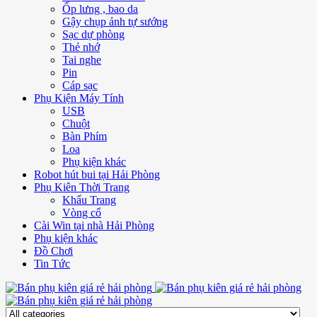
Ốp lưng , bao da
Gậy chụp ảnh tự sướng
Sạc dự phòng
Thẻ nhớ
Tai nghe
Pin
Cáp sạc
Phụ Kiện Máy Tính
USB
Chuột
Bàn Phím
Loa
Phụ kiện khác
Robot hút bui tại Hải Phòng
Phụ Kiên Thời Trang
Khẩu Trang
Vòng cổ
Cài Win tại nhà Hải Phòng
Phụ kiện khác
Đồ Chơi
Tin Tức