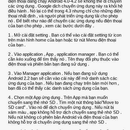
điện thoại đang chạy Android 4.0-4.2 sẽ không thể di chuyển
các ứng dụng . Google dịch chuyển ứng dụng này ra khỏi hệ
điều hành . Nó lại có thể trong 4.3 nhưng chỉ cho những điện
thoại nhất định , và người phát triển ứng dụng tải cho phép
nó . Để biết như nào để chuyển các ứng dụng nếu điện thoại
của bạn cho phép , xem các bước dưới đây .
1 . Mở cài đặt setting . Bạn có thể vào cài đặt setting từ icon
trên màn hình home của bạn hoặc từ nút Menu điện thoại
của bạn .
2 . Vào application , App , application manager . Bạn có thể
cần kéo xuống để tìm thấy nó . Tên thay đổi phụ thuộc vào
điện thoại và phiên bản bạn đang sử dụng .
3 . Vào Manager application . Nếu bạn đang sử dụng
Android 2.2 bạn sẽ cần vào cái này để mở danh sách các
ứng dụng của bạn . Nếu bạn đang chạy trên bàn mới hơn ,
bạn đã có thể thấy các danh sách ứng dụng của bạn.
4 . Chọn một App ứng dụng . Trên App mà bạn muốn
chuyển sang thẻ nhớ SD . Tìm một nút thông báo”Move to
SD card” . Vào nó để dịch chuyển ứng dụng . Nếu nút bị
xám màu , app không hỗ trợ dịch chuyển sang thẻ nhớ SD .
Nếu nút không có phiên bản Android và điện thoại của bạn
không hỗ trợ di chuyển ứng dụng sang thẻ nhớ SD .