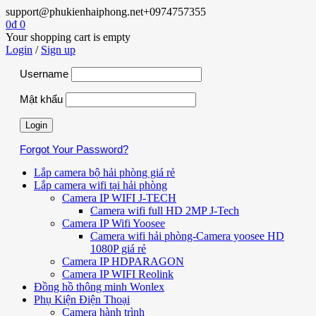
support@phukienhaiphong.net
+0974757355
0
₫
0
Your shopping cart is empty
Login
/
Sign up
Username
Mật khẩu
Forgot Your Password?
Lắp camera bộ hải phòng giá rẻ
Lắp camera wifi tại hải phòng
Camera IP WIFI J-TECH
Camera wifi full HD 2MP J-Tech
Camera IP Wifi Yoosee
Camera wifi hải phòng-Camera yoosee HD
1080P giá rẻ
Camera IP HDPARAGON
Camera IP WIFI Reolink
Đồng hồ thông minh Wonlex
Phụ Kiện Điện Thoại
Camera hành trình