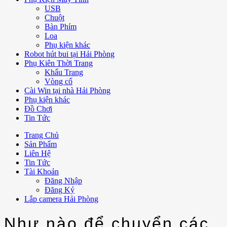
USB
Chuột
Bàn Phím
Loa
Phụ kiện khác
Robot hút bui tại Hải Phòng
Phụ Kiên Thời Trang
Khẩu Trang
Vòng cổ
Cài Win tại nhà Hải Phòng
Phụ kiện khác
Đồ Chơi
Tin Tức
Trang Chủ
Sản Phẩm
Liên Hệ
Tin Tức
Tài Khoản
Đăng Nhập
Đăng Ký
Lắp camera Hải Phòng
Như nào để chuyển các