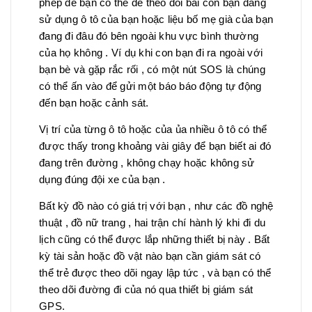
phép để bạn có thể để theo dõi bài con bạn đang
sử dụng ô tô của bạn hoặc liệu bố mẹ già của bạn
đang đi đâu đó bên ngoài khu vực bình thường
của họ không . Ví dụ khi con bạn đi ra ngoài với
bạn bè và gặp rắc rối , có một nút SOS là chúng
có thể ấn vào để gửi một báo báo động tự động
đến bạn hoặc cảnh sát.
Vị trí của từng ô tô hoặc của ủa nhiều ô tô có thể
được thấy trong khoảng vài giây để bạn biết ai đó
đang trên đường , không chạy hoặc không sử
dụng đúng đội xe của bạn .
Bất kỳ đồ nào có giá trị với bạn , như các đồ nghệ
thuật , đồ nữ trang , hai trận chí hành lý khi đi du
lịch cũng có thể được lắp những thiết bị này . Bất
kỳ tài sản hoặc đồ vật nào bạn cần giám sát có
thể trẻ được theo dõi ngay lập tức , và bạn có thể
theo dõi đường đi của nó qua thiết bị giám sát
GPS.