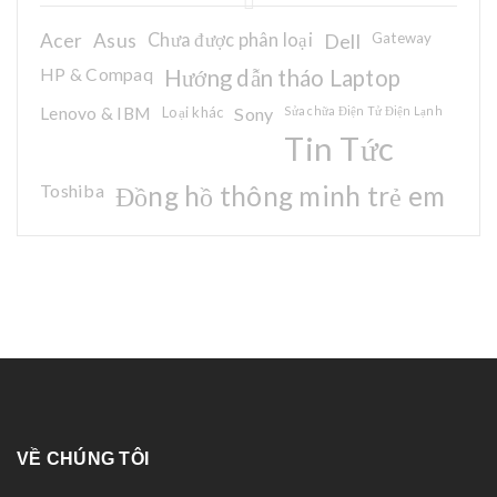
Acer
Asus
Chưa được phân loại
Dell
Gateway
HP & Compaq
Hướng dẫn tháo Laptop
Lenovo & IBM
Loại khác
Sony
Sửa chữa Điện Tử Điện Lạnh
Tin Tức
Toshiba
Đồng hồ thông minh trẻ em
VỀ CHÚNG TÔI