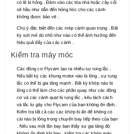
có lẽ bị hỏng . Đâm vào các tòa nhà hoặc cây cối
sẽ hầu như dẫn đến hỏng hóc cho các cánh
không được bảo vệ .
Chú ý đặc biệt đến các mép cánh quan trọng . Bất
kỳ sứt mẻ dù nhỏ như nào có thể ảnh hưởng đến
hiệu quả đẩy của các cánh .
Kiểm tra máy móc
Các động cơ Flycam tạo ra nhiều sự rung lắc .
Nếu bất kỳ các khung motor nào bị lỏng , sự rung
lắc có thể bị gia tăng mạnh . Bất kỳ khớp nào bị
lỏng có thể làm cho các phần quay như các động
cơ và các cánh quạt bị rung lắc , kêu lách cách
và lắc lư gây cho Flycam của bạn không ổn định .
Kiểm tra tất cả các các khớp bị ẩn để không có
cái nào bị lỏng trong chuyến bay tiếp theo của bạn
. Nếu sau một lần bay bạn thấy sự gia tăng độ
không ổn định khi bay , kiểm tra các khớp máy