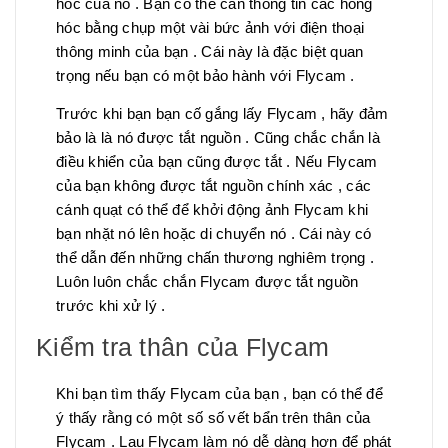
hóc của nó . Bạn có thể cần thông tin các hỏng
hóc bằng chụp một vài bức ảnh với điện thoại
thông minh của bạn . Cái này là đặc biệt quan
trọng nếu bạn có một bảo hành với Flycam .
Trước khi bạn bạn cố gắng lấy Flycam , hãy đảm
bảo là là nó được tắt nguồn . Cũng chắc chắn là
điều khiển của bạn cũng được tắt . Nếu Flycam
của bạn không được tắt nguồn chính xác , các
cánh quạt có thể để khởi động ảnh Flycam khi
bạn nhặt nó lên hoặc di chuyển nó . Cái này có
thể dẫn đến những chấn thương nghiêm trọng .
Luôn luôn chắc chắn Flycam được tắt nguồn
trước khi xử lý .
Kiểm tra thân của Flycam
Khi bạn tìm thấy Flycam của bạn , bạn có thể để
ý thấy rằng có một số số vết bẩn trên thân của
Flycam . Lau Flycam làm nó dễ dàng hơn để phát