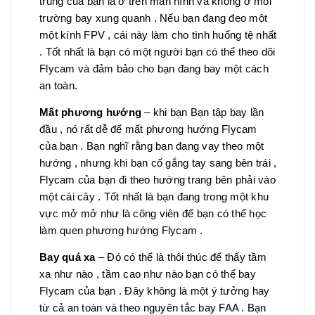
trung của bạn là ở trên màn hình và không ở môi
trường bay xung quanh . Nếu bạn đang đeo một
một kính FPV , cái này làm cho tình huống tệ nhất
. Tốt nhất là bạn có một người bạn có thể theo dõi
Flycam và đảm bảo cho bạn đang bay một cách
an toàn.
Mất phương hướng
– khi bạn Bạn tập bay lần
đầu , nó rất dễ để mất phương hướng Flycam
của bạn . Bạn nghĩ rằng bạn đang vay theo một
hướng , nhưng khi bạn cố gắng tay sang bên trái ,
Flycam của bạn đi theo hướng trang bên phải vào
một cái cây . Tốt nhất là bạn đang trong một khu
vực mở mở như là công viên để bạn có thể học
làm quen phương hướng Flycam .
Bay quá xa
– Đó có thể là thôi thúc để thấy tầm
xa như nào , tầm cao như nào bạn có thể bay
Flycam của bạn . Đây không là một ý tưởng hay
từ cả an toàn và theo nguyên tắc bay FAA . Bạn