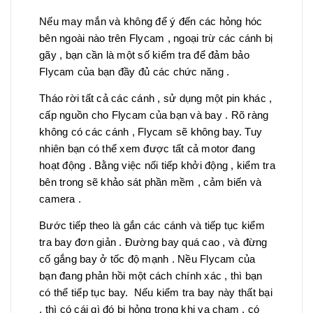
Nếu may mắn và không để ý đến các hỏng hóc
bên ngoài nào trên Flycam , ngoại trừ các cánh bị
gãy , bạn cần là một số kiểm tra để đảm bảo
Flycam của bạn đầy đủ các chức năng .
Tháo rời tất cả các cánh , sử dụng một pin khác ,
cấp nguồn cho Flycam của bạn và bay . Rõ ràng
không có các cánh , Flycam sẽ không bay. Tuy
nhiên bạn có thể xem được tất cả motor đang
hoạt động . Bằng việc nối tiếp khởi động , kiểm tra
bên trong sẽ khảo sát phần mềm , cảm biến và
camera .
Bước tiếp theo là gắn các cánh và tiếp tục kiểm
tra bay đơn giản . Đường bay quá cao , và đừng
cố gắng bay ở tốc độ mạnh . Nều Flycam của
bạn đang phản hồi một cách chính xác , thì bạn
có thể tiếp tục bay. Nếu kiểm tra bay này thất bại
, thì có cái gì đó bị hỏng trong khi va chạm , có