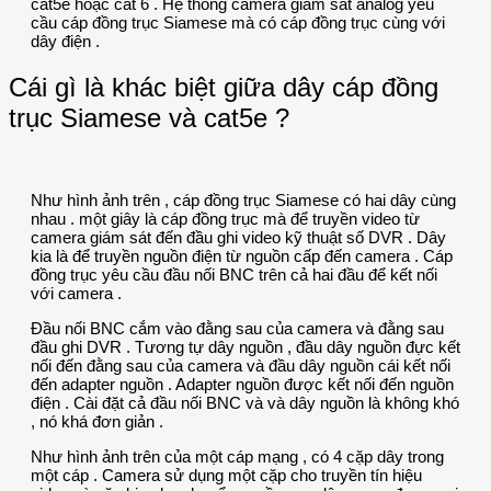
cat5e hoặc cat 6 . Hệ thống camera giám sát analog yêu
cầu cáp đồng trục Siamese mà có cáp đồng trục cùng với
dây điện .
Cái gì là khác biệt giữa dây cáp đồng
trục Siamese và cat5e ?
Như hình ảnh trên , cáp đồng trục Siamese có hai dây cùng
nhau . một giây là cáp đồng trục mà để truyền video từ
camera giám sát đến đầu ghi video kỹ thuật số DVR . Dây
kia là để truyền nguồn điện từ nguồn cấp đến camera . Cáp
đồng trục yêu cầu đầu nối BNC trên cả hai đầu để kết nối
với camera .
Đầu nối BNC cắm vào đằng sau của camera và đằng sau
đầu ghi DVR . Tương tự dây nguồn , đầu dây nguồn đực kết
nối đến đằng sau của camera và đầu dây nguồn cái kết nối
đến adapter nguồn . Adapter nguồn được kết nối đến nguồn
điện . Cài đặt cả đầu nối BNC và và dây nguồn là không khó
, nó khá đơn giản .
Như hình ảnh trên của một cáp mạng , có 4 cặp dây trong
một cáp . Camera sử dụng một cặp cho truyền tín hiệu