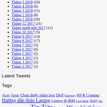
Tháng 5 2018
(24)
Tháng 4 2018
(6)
Tháng 3 2018
(11)
Tháng 2 2018
(8)
Tháng 1 2018
(20)
Tháng 12 2017
(21)
Tháng mười một 2017
(12)
Tháng 10 2017
(5)
Tháng 9 2017
(14)
Tháng 8 2017
(17)
Tháng 7 2017
(3)
Tháng 6 2017
(6)
Tháng 5 2017
(2)
Tháng 4 2017
(1)
Tháng 3 2017
(2)
Tháng 2 2017
(1)
Latest Tweets
Tags
Acer
Asus
Dell
Chưa được phân loại
HP & Compaq
Gateway
Hướng dẫn tháo Laptop
Lenovo & IBM
Sony
Loại khác
Sửa