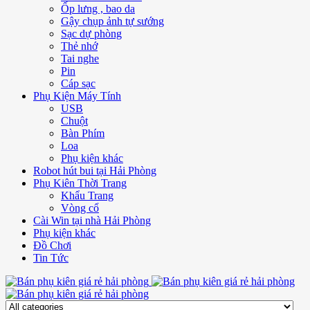
Ốp lưng , bao da
Gậy chụp ảnh tự sướng
Sạc dự phòng
Thẻ nhớ
Tai nghe
Pin
Cáp sạc
Phụ Kiện Máy Tính
USB
Chuột
Bàn Phím
Loa
Phụ kiện khác
Robot hút bui tại Hải Phòng
Phụ Kiên Thời Trang
Khẩu Trang
Vòng cổ
Cài Win tại nhà Hải Phòng
Phụ kiện khác
Đồ Chơi
Tin Tức