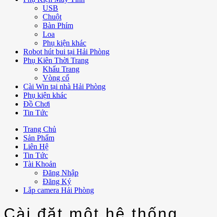
USB
Chuột
Bàn Phím
Loa
Phụ kiện khác
Robot hút bui tại Hải Phòng
Phụ Kiên Thời Trang
Khẩu Trang
Vòng cổ
Cài Win tại nhà Hải Phòng
Phụ kiện khác
Đồ Chơi
Tin Tức
Trang Chủ
Sản Phẩm
Liên Hệ
Tin Tức
Tài Khoản
Đăng Nhập
Đăng Ký
Lắp camera Hải Phòng
Cài đặt một hệ thống