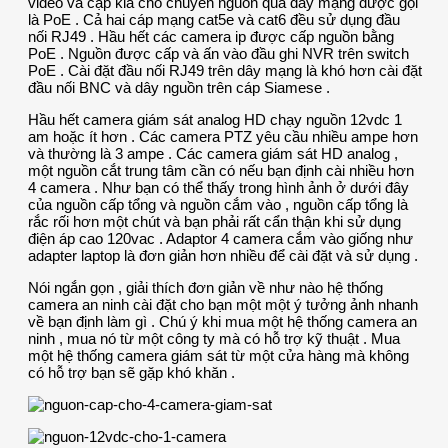
video và cặp kia cho chuyển nguồn qua dây mạng được gọi
là PoE . Cả hai cáp mạng cat5e và cat6 đều sử dụng đầu
nối RJ49 . Hầu hết các camera ip được cấp nguồn bằng
PoE . Nguồn được cấp và ấn vào đầu ghi NVR trên switch
PoE . Cài đặt đầu nối RJ49 trên dây mạng là khó hơn cài đặt
đầu nối BNC và dây nguồn trên cáp Siamese .
Hầu hết camera giám sát analog HD chạy nguồn 12vdc 1
am hoặc ít hơn . Các camera PTZ yêu cầu nhiều ampe hơn
và thường là 3 ampe . Các camera giám sát HD analog ,
một nguồn cắt trung tâm cần có nếu bạn định cài nhiều hơn
4 camera . Như bạn có thể thấy trong hình ảnh ở dưới đây
của nguồn cấp tổng và nguồn cắm vào , nguồn cấp tổng là
rắc rối hơn một chút và bạn phải rất cẩn thận khi sử dụng
điện áp cao 120vac . Adaptor 4 camera cắm vào giống như
adapter laptop là đơn giản hơn nhiều để cài đặt và sử dụng .
Nói ngắn gọn , giải thích đơn giản về như nào hệ thống
camera an ninh cài đặt cho bạn một một ý tưởng ảnh nhanh
về bạn định làm gì . Chú ý khi mua một hệ thống camera an
ninh , mua nó từ một công ty mà có hỗ trợ kỹ thuật . Mua
một hệ thống camera giám sát từ một cửa hàng mà không
có hỗ trợ bạn sẽ gặp khó khăn .