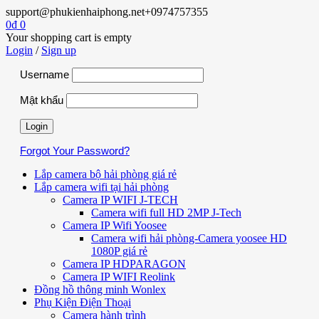
support@phukienhaiphong.net
+0974757355
0
₫
0
Your shopping cart is empty
Login
/
Sign up
Username
Mật khẩu
Forgot Your Password?
Lắp camera bộ hải phòng giá rẻ
Lắp camera wifi tại hải phòng
Camera IP WIFI J-TECH
Camera wifi full HD 2MP J-Tech
Camera IP Wifi Yoosee
Camera wifi hải phòng-Camera yoosee HD
1080P giá rẻ
Camera IP HDPARAGON
Camera IP WIFI Reolink
Đồng hồ thông minh Wonlex
Phụ Kiện Điện Thoại
Camera hành trình