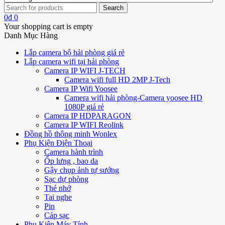
0
₫
0
Your shopping cart is empty
Danh Mục Hàng
Lắp camera bộ hải phòng giá rẻ
Lắp camera wifi tại hải phòng
Camera IP WIFI J-TECH
Camera wifi full HD 2MP J-Tech
Camera IP Wifi Yoosee
Camera wifi hải phòng-Camera yoosee HD
1080P giá rẻ
Camera IP HDPARAGON
Camera IP WIFI Reolink
Đồng hồ thông minh Wonlex
Phụ Kiện Điện Thoại
Camera hành trình
Ốp lưng , bao da
Gậy chụp ảnh tự sướng
Sạc dự phòng
Thẻ nhớ
Tai nghe
Pin
Cáp sạc
Phụ Kiện Máy Tính