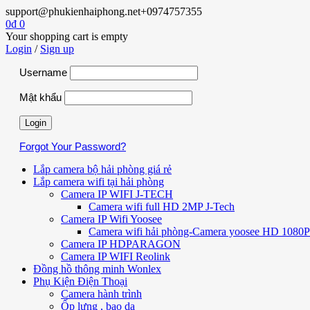
support@phukienhaiphong.net
+0974757355
0
₫
0
Your shopping cart is empty
Login
/
Sign up
Username
Mật khẩu
Forgot Your Password?
Lắp camera bộ hải phòng giá rẻ
Lắp camera wifi tại hải phòng
Camera IP WIFI J-TECH
Camera wifi full HD 2MP J-Tech
Camera IP Wifi Yoosee
Camera wifi hải phòng-Camera yoosee HD 1080P 
Camera IP HDPARAGON
Camera IP WIFI Reolink
Đồng hồ thông minh Wonlex
Phụ Kiện Điện Thoại
Camera hành trình
Ốp lưng , bao da