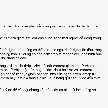
 của bạn . Bạn cần phải sẵn sàng và trang bị đầy đủ để đảm bảo
Các camera giám sát làm cho cuộc sống mọi người dễ dàng trong
dễ sử dụng mà chúng có thể làm cho người sử dụng lần đầu trông
analog nào. IP cũng có các camera với megapixel , cho hình ảnh
ứng đáng tin cậy .
ng với chi phí thấp. Việc cài đặt camera giám sát IP cho bạn
giám sát IP chịu một nửa hoặc thậm chí ít hơn so với camera
 có thể liên tục giám sát ngôi nhà của bạn từ trên laptop tivi
amera này làm gia tăng sự hiệu quả bằng gửi các video đến thiết
u lý do để cài đặt chúng và thúc đẩy an ninh tốt hơn cùng với