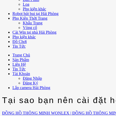
Loa
Phụ kiện khác
Robot hút bui tại Hải Phòng
Phụ Kiên Thời Trang
Khẩu Trang
Vòng cổ
Cài Win tại nhà Hải Phòng
Phụ kiện khác
Đồ Chơi
Tin Tức
Trang Chủ
Sản Phẩm
Liên Hệ
Tin Tức
Tài Khoản
Đăng Nhập
Đăng Ký
Lắp camera Hải Phòng
Tại sao bạn nên cài đặt 
ĐỒNG HỒ THÔNG MINH WONLEX | ĐỒNG HỒ THÔNG MI