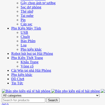
Gậy chụp ảnh tự sướng
Sạc dự phòng
Thẻ nhớ
Tai nghe
Pin
Cáp sạc
Phụ Kiện Máy Tính
USB
Chuột
Bàn Phím
Loa
Phụ kiện khác
Robot hút bui tại Hải Phòng
Phụ Kiên Thời Trang
Khẩu Trang
Vòng cổ
Cài Win tại nhà Hải Phòng
Phụ kiện khác
Đồ Chơi
Tin Tức
0
₫
0