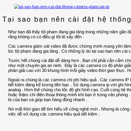
Tại sao bạn nên cài đặt hệ thốn
Như bạn đã thấy tội phạm đang gia tăng trong những năm gần đây
rằng không có có điều gì tồi tệ xảy đến .
Các camera giám sát video đã được chứng minh mang yên tâm ch
lúc tội phạm đang gia tăng . Có những lý do tại sao bạn nên cài 
Trước hết chúng cài đặt dễ dàng hơn . Bạn chỉ phải cắn cắm ch
như một chuyên gia an ninh. Đây là các camera có độ phân giải
phân giải cao với 30 khung hình mỗi giây video thời gian thực. 
Ngoài ra chúng là các camera chi phí hiệu quả . Các camera IP
tiết kiệm đáng kể lượng tiền bạc . Sử dụng camera ip với ghi hìn
analog . Hơn thế chúng cho tốc độ ghi hình cao. Cuối cùng hệ thố
hoặc thậm chí điện thoại thông minh khi bạn ở trong văn phòng .
bị của bạn và giúp bạn hàng động nhanh .
Nó mất thời gian để tìm hiểu về công nghệ mới . Nhưng là công n
việc dễ sử dụng các camera hiệu quả tiết kiệm .