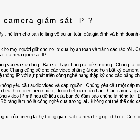
g camera giám sát IP ?
 , nó làm cho bạn lo lắng về sự an toàn của gia đình và kinh doanh
o mọi người giữ cho nơi ở của họ an toàn và tránh các rắc rối . 
các camera giám sát IP .
úng vào và sử dụng . Bạn sẽ thấy chúng rất dễ sử dụng . Chúng rất 
 cao.Chúng cũng sẽ cho các video phân giải cao hơn bất kỳ camera 
Hệ thống IP với sự phát triển công nghệ hàng thập kỷ cho các bằng ch
 không yêu cầu audio video và cáp nguồn . Chúng yêu cầu một cáp mạ
h tiêu thụ ít điện hơn nhiều , do đó tiết kiệm tiền bạc . Các camera 
ng video IP mã hóa dữ liệu của bạn để đảm bảo chúng là riêng tư . Bạn
 Rõ ràng làm nó là công nghệ của tương lai . Không chỉ thế thế các c
ghệ của tương lai hệ thống giám sát camera IP giúp tốt hơn . Có nhiề