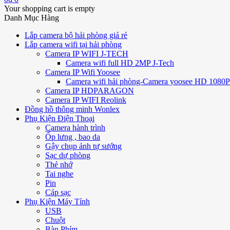
Your shopping cart is empty
Danh Mục Hàng
Lắp camera bộ hải phòng giá rẻ
Lắp camera wifi tại hải phòng
Camera IP WIFI J-TECH
Camera wifi full HD 2MP J-Tech
Camera IP Wifi Yoosee
Camera wifi hải phòng-Camera yoosee HD 1080P 
Camera IP HDPARAGON
Camera IP WIFI Reolink
Đồng hồ thông minh Wonlex
Phụ Kiện Điện Thoại
Camera hành trình
Ốp lưng , bao da
Gậy chụp ảnh tự sướng
Sạc dự phòng
Thẻ nhớ
Tai nghe
Pin
Cáp sạc
Phụ Kiện Máy Tính
USB
Chuột
Bàn Phím