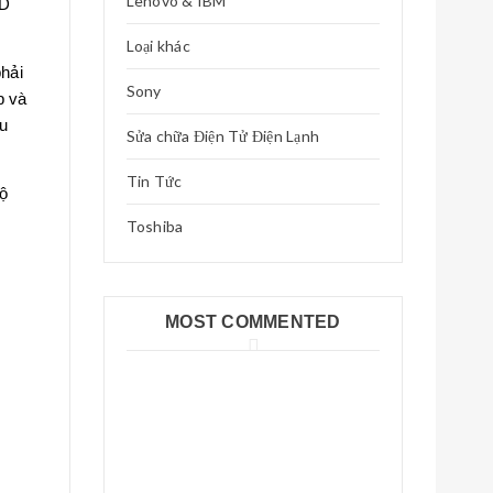
Lenovo & IBM
DD
Loại khác
phải
Sony
p và
u
Sửa chữa Điện Tử Điện Lạnh
Tin Tức
ộ
Toshiba
MOST COMMENTED
Phân tích chi tiết các thành phần
trong đồng hồ thông minh trẻ em
Phân tích chi tiết các thành phần
trong