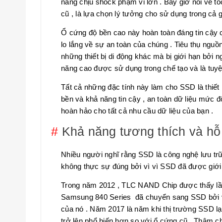
năng chịu shock phạm vi lớn . Bây giờ nói về t
cũ , là lựa chọn lý tưởng cho sử dụng trong cả 
Ổ cứng độ bền cao này hoàn toàn đáng tin cậy có
lo lắng về sự an toàn của chúng . Tiêu thụ nguồn
những thiết bị di động khác mà bị giới hạn bởi 
năng cao được sử dụng trong chế tạo và là tuyệt 
Tất cả những đặc tính này làm cho SSD là thiết 
bền và khả năng tin cậy , an toàn dữ liệu mức đ
hoàn hảo cho tất cả nhu cầu dữ liệu của bạn .
#
Khả năng tương thích và hỗ 
Nhiều người nghĩ rằng SSD là công nghệ lưu trữ
không thực sự đúng bởi vì vì SSD đã được giới
Trong năm 2012 , TLC NAND Chip được thấy lầ
Samsung 840 Series đã chuyển sang SSD bởi vì
của nó . Năm 2017 là năm khi thị trường SSD lại
trở lên phổ biến hơn so với ổ cứng cũ . Thậm c