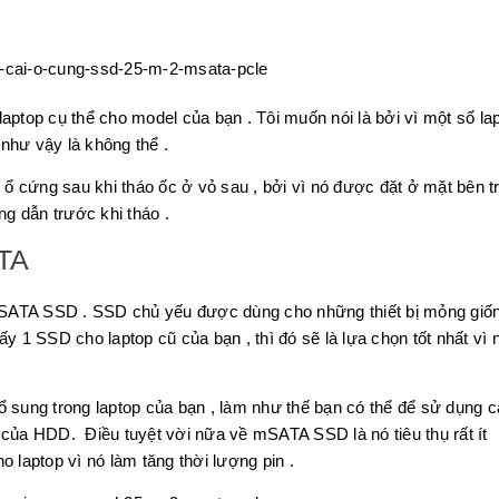
aptop cụ thể cho model của bạn . Tôi muốn nói là bởi vì một số la
như vậy là không thể .
y ổ cứng sau khi tháo ốc ở vỏ sau , bởi vì nó được đặt ở mặt bên t
g dẫn trước khi tháo .
TA
mSATA SSD . SSD chủ yếu được dùng cho những thiết bị mỏng giố
y 1 SSD cho laptop cũ của bạn , thì đó sẽ là lựa chọn tốt nhất vì 
ổ sung trong laptop của bạn , làm như thế bạn có thể để sử dụng c
 của HDD. Điều tuyệt vời nữa về mSATA SSD là nó tiêu thụ rất ít
 laptop vì nó làm tăng thời lượng pin .