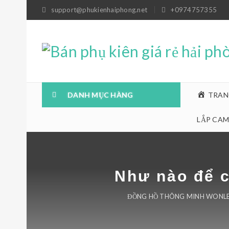
support@phukienhaiphong.net
+0974757355
DANH MỤC HÀNG
TRAN
LẮP CAM
Như nào để c
ĐỒNG HỒ THÔNG MINH WONLE