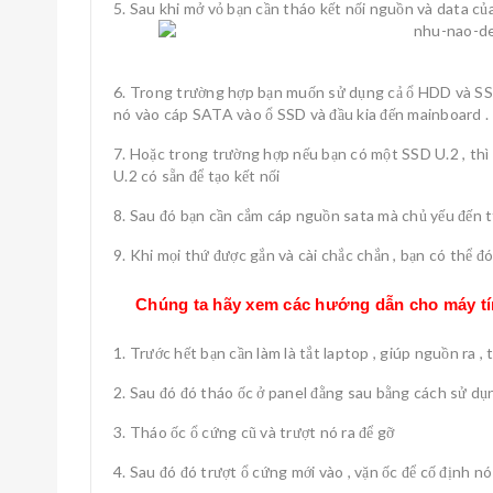
Sau khi mở vỏ bạn cần tháo kết nối nguồn và data củ
Trong trường hợp bạn muốn sử dụng cả ổ HDD và SSD
nó vào cáp SATA vào ổ SSD và đầu kia đến mainboard .
Hoặc trong trường hợp nếu bạn có một SSD U.2 , thì
U.2 có sẵn để tạo kết nối
Sau đó bạn cần cắm cáp nguồn sata mà chủ yếu đến t
Khi mọi thứ được gắn và cài chắc chắn , bạn có thể đón
Chúng ta hãy xem các hướng dẫn cho máy tí
Trước hết bạn cần làm là tắt laptop , giúp nguồn ra , 
Sau đó đó tháo ốc ở panel đằng sau bằng cách sử dụng
Tháo ốc ổ cứng cũ và trượt nó ra để gỡ
Sau đó đó trượt ổ cứng mới vào , vặn ốc để cố định nó 