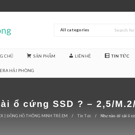
G CHỦ
SẢN PHẨM
LIÊN HỆ
TIN TỨC
ERA HẢI PHÒNG
ài ổ cứng SSD ? – 2,5/M.
X | ĐỒNG HỒ THÔNG MINH TRẺ EM
/
Tin Tức
/
Như nào để cài ổ 