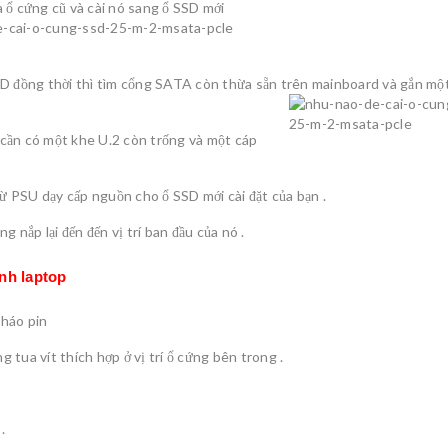
a ổ cứng cũ và cài nó sang ổ SSD mới
 đồng thời thì tìm cổng SATA còn thừa sẵn trên mainboard và gắn mộ
 cần có một khe U.2 còn trống và một cáp
ừ PSU dạy cấp nguồn cho ổ SSD mới cài đặt của bạn .
g nắp lại đến đến vị trí ban đầu của nó .
nh laptop
tháo pin
 tua vít thích hợp ở vị trí ổ cứng bên trong .
.