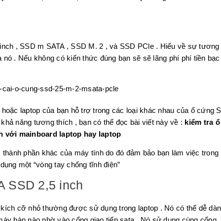
 inch , SSD m SATA , SSD M. 2 , và SSD PCle . Hiểu về sự tương
nó . Nếu không có kiến thức đúng bạn sẽ sẽ lãng phí phí tiền bạc
 hoặc laptop của bạn hỗ trợ trong các loại khác nhau của ổ cứng
 khả năng tương thích , bạn có thể đọc bài viết này về :
kiểm tra ổ
 với mainboard laptop hay laptop
c thành phần khác của máy tính do đó đảm bảo bạn làm việc trong
dụng một “vòng tay chống tĩnh điện”
A SSD 2,5 inch
kích cỡ nhỏ thường được sử dụng trong laptop . Nó có thể dễ dà
máy bàn nào nhờ vào cổng giao tiếp sata . Nó sử dụng cùng cổng