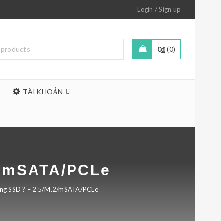
/
Login
Sign up
0
₫
0
TÀI KHOẢN
2/mSATA/PCLe
cứng SSD ? – 2,5/M.2/mSATA/PCLe