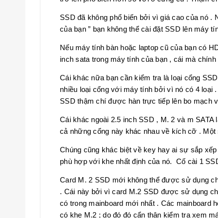
SSD đã không phổ biến bởi vì giá cao của nó . N
của bạn ” bạn không thể cài đặt SSD lên máy tín
Nếu máy tính bàn hoặc laptop cũ của bạn có HDD
inch sata trong máy tính của bạn , cái mà chính
Cái khác nữa bạn cần kiểm tra là loại cổng SS
nhiều loại cổng với máy tính bởi vì nó có 4 loạ
SSD thậm chí được hàn trực tiếp lên bo mạch v
Cái khác ngoài 2.5 inch SSD , M. 2 và m SATA 
cả những cổng này khác nhau về kích cỡ . Một s
Chúng cũng khác biệt về key hay ai sự sắp xếp 
phù hợp với khe nhất định của nó. Cố cài 1 SS
Card M. 2 SSD mới không thể được sử dụng ch
. Cái này bởi vì card M.2 SSD được sử dụng ch
có trong mainboard mới nhất . Các mainboard 
có khe M.2 ; do đó đó cẩn thận kiểm tra xem m