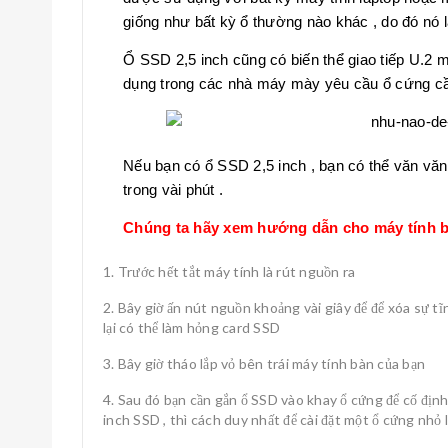
giống như bất kỳ ổ thường nào khác , do đó nó 
Ổ SSD 2,5 inch cũng có biến thể giao tiếp U.2
dụng trong các nhà máy mày yêu cầu ổ cứng cầ
Nếu bạn có ổ SSD 2,5 inch , bạn có thể văn văn 
trong vài phút .
Chúng ta hãy xem hướng dẫn cho máy tính b
Trước hết tắt máy tính là rút nguồn ra
Bây giờ ấn nút nguồn khoảng vài giây để để xóa sự tĩ
lại có thể làm hỏng card SSD
Bây giờ tháo lắp vỏ bên trái máy tính bàn của bạn
Sau đó bạn cần gắn ổ SSD vào khay ổ cứng để cố địn
inch SSD , thì cách duy nhất để cài đặt một ổ cứng nhỏ l