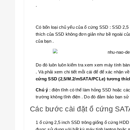
.
Có bốn loại chủ yếu của ổ cứng SSD : SSD 2,5
thích của SSD không đơn giản như bề ngoài của 
của bạn .
Do đó luôn luôn kiểm tra xem xem máy tính bàn
. Và phải xem chi tiết mỗi cái để để xác nhận về
cứng SSD (2,5/M.2/mSATA/PCLe) tương thích
Chú ý
: điện tĩnh có thể làm hỏng SSD hoặc cá
trường không tĩnh điện . Do đó đảm bảo bạn sử 
Các bước cài đặt ổ cứng SAT
1 ổ cứng 2,5 inch SSD trông giống ổ cứng HDD 
được sử dụng với bất kỳ máy tính laptop hoặc 