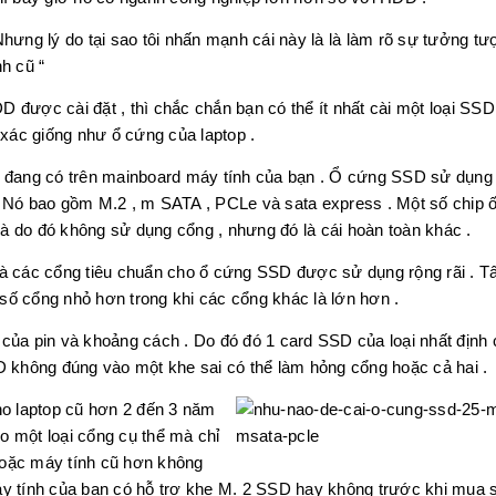
hưng lý do tại sao tôi nhấn mạnh cái này là là làm rõ sự tưởng t
h cũ “
 được cài đặt , thì chắc chắn bạn có thể ít nhất cài một loại SSD
 xác giống như ổ cứng của laptop .
D đang có trên mainboard máy tính của bạn . Ổ cứng SSD sử dụng
i . Nó bao gồm M.2 , m SATA , PCLe và sata express . Một số chip 
à do đó không sử dụng cổng , nhưng đó là cái hoàn toàn khác .
là các cổng tiêu chuẩn cho ổ cứng SSD được sử dụng rộng rãi . Tấ
ố cổng nhỏ hơn trong khi các cổng khác là lớn hơn .
của pin và khoảng cách . Do đó đó 1 card SSD của loại nhất định 
D không đúng vào một khe sai có thể làm hỏng cổng hoặc cả hai .
o laptop cũ hơn 2 đến 3 năm
o một loại cổng cụ thể mà chỉ
hoặc máy tính cũ hơn không
áy tính của bạn có hỗ trợ khe M. 2 SSD hay không trước khi mua