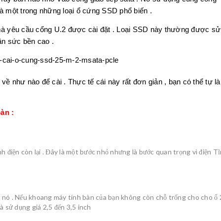
là một trong những loại ổ cứng SSD phổ biến .
 mà yêu cầu cổng U.2 được cài đặt . Loại SSD này thường được sử
n sức bền cao .
về như nào để cài . Thực tế cái này rất đơn giản , bạn có thể tự l
àn :
nh điện còn lại . Đây là một bước nhỏ nhưng là bước quan trọng vì điện T
h nó . Nếu khoang máy tính bàn của bạn không còn chỗ trống cho cho ổ 
à sử dụng giá 2,5 đến 3,5 inch