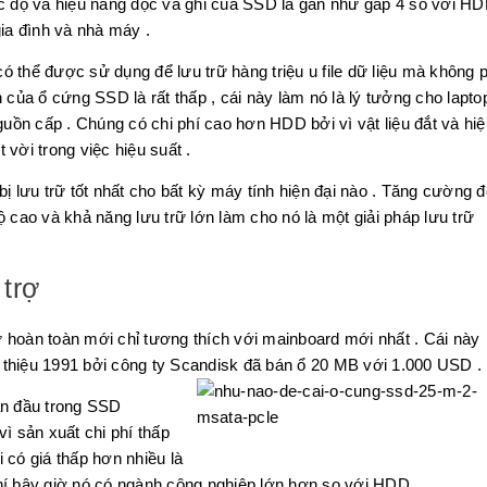
ốc độ và hiệu năng đọc và ghi của SSD là gần như gấp 4 so với H
gia đình và nhà máy .
 thể được sử dụng để lưu trữ hàng triệu u file dữ liệu mà không 
 của ổ cứng SSD là rất thấp , cái này làm nó là lý tưởng cho lapto
nguồn cấp . Chúng có chi phí cao hơn HDD bởi vì vật liệu đắt và hiệ
vời trong việc hiệu suất .
bị lưu trữ tốt nhất cho bất kỳ máy tính hiện đại nào . Tăng cường đ
ộ cao và khả năng lưu trữ lớn làm cho nó là một giải pháp lưu trữ
trợ
 hoàn toàn mới chỉ tương thích với mainboard mới nhất . Cái này
 thiệu 1991 bởi công ty Scandisk đã bán ổ 20 MB với 1.000 USD .
n đầu trong SSD
 sản xuất chi phí thấp
 có giá thấp hơn nhiều là
hí bây giờ nó có ngành công nghiệp lớn hơn so với HDD .