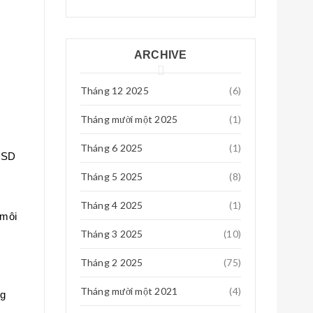
Th8 01, 2018
Quạt tích điện 03 cấp độ hải phòng
Quạt
dung duoc
Tháng 4 11, 2017
0
ARCHIVE
Đạt
Tháng 12 2025
Th7 29, 2018
(6)
2 cái 720 HD : 0976416684
Tháng mười một 2025
(1)
Tháng 6 2025
(1)
 SSD
Tháng 5 2025
(8)
Tháng 4 2025
(1)
 môi
Tháng 3 2025
(10)
Tháng 2 2025
(75)
Tháng mười một 2021
(4)
ng