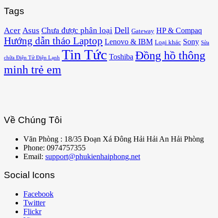
Tags
Acer
Asus
Dell
Chưa được phân loại
HP & Compaq
Gateway
Hướng dẫn tháo Laptop
Lenovo & IBM
Sony
Loại khác
Sửa
Tin Tức
Đồng hồ thông
Toshiba
chữa Điện Tử Điện Lạnh
minh trẻ em
Về Chúng Tôi
Văn Phòng : 18/35 Đoạn Xá Đông Hải Hải An Hải Phòng
Phone: 0974757355
Email:
support@phukienhaiphong.net
Social Icons
Facebook
Twitter
Flickr