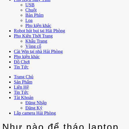
USB
Chuột
Bàn Phím
Loa
Phụ kiện khác
Robot hút bui tại Hải Phòng
Phụ Kiên Thời Trang
Khẩu Trang
Vòng cổ
Cài Win tại nhà Hải Phòng
Phụ kiện khác
Đồ Chơi
Tin Tức
Trang Chủ
Sản Phẩm
Liên Hệ
Tin Tức
Tài Khoản
Đăng Nhập
Đăng Ký
Lắp camera Hải Phòng
Như nào để tháo laptop