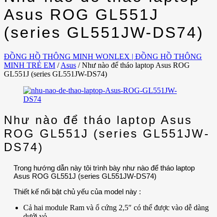
Asus ROG GL551J
(series GL551JW-DS74)
ĐỒNG HỒ THÔNG MINH WONLEX | ĐỒNG HỒ THÔNG
MINH TRẺ EM
/
Asus
/
Như nào để tháo laptop Asus ROG
GL551J (series GL551JW-DS74)
Như nào để tháo laptop Asus
ROG GL551J (series GL551JW-
DS74)
Trong hướng dẫn này tôi trình bày như nào để tháo laptop
Asus ROG GL551J (series GL551JW-DS74)
Thiết kế nổi bật chủ yếu của model này :
Cả hai module Ram và ổ cứng 2,5″ có thể được vào dễ dàng
dưới vỏ