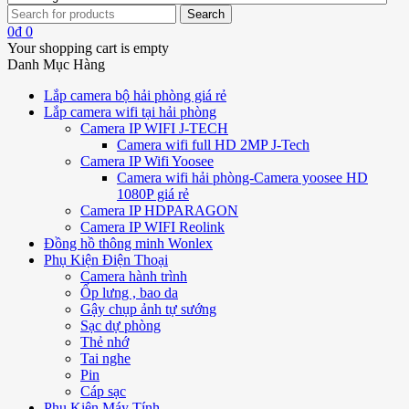
0
₫
0
Your shopping cart is empty
Danh Mục Hàng
Lắp camera bộ hải phòng giá rẻ
Lắp camera wifi tại hải phòng
Camera IP WIFI J-TECH
Camera wifi full HD 2MP J-Tech
Camera IP Wifi Yoosee
Camera wifi hải phòng-Camera yoosee HD
1080P giá rẻ
Camera IP HDPARAGON
Camera IP WIFI Reolink
Đồng hồ thông minh Wonlex
Phụ Kiện Điện Thoại
Camera hành trình
Ốp lưng , bao da
Gậy chụp ảnh tự sướng
Sạc dự phòng
Thẻ nhớ
Tai nghe
Pin
Cáp sạc
Phụ Kiện Máy Tính