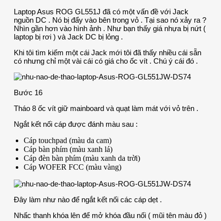
Laptop Asus ROG GL551J đã có một vấn đề với Jack
nguồn DC . Nó bị đẩy vào bên trong vỏ . Tại sao nó xảy ra ?
Nhìn gần hơn vào hình ảnh . Như bạn thấy giá nhựa bị nứt (
laptop bị rơi ) và Jack DC bị lỏng .
Khi tôi tìm kiếm một cái Jack mới tôi đã thấy nhiều cái sẵn
có nhưng chỉ một vài cái có giá cho ốc vít . Chú ý cái đó .
Bước 16
Tháo 8 ốc vít giữ mainboard và quạt làm mát với vỏ trên .
Ngắt kết nối cáp được đánh màu sau :
Cáp touchpad (màu da cam)
Cáp bàn phím (màu xanh lá)
Cáp đèn bàn phím (màu xanh da trời)
Cáp WOFER FCC (màu vàng)
Đây làm như nào để ngắt kết nối các cáp dẹt .
Nhấc thanh khóa lên để mở khóa đầu nối ( mũi tên màu đỏ )