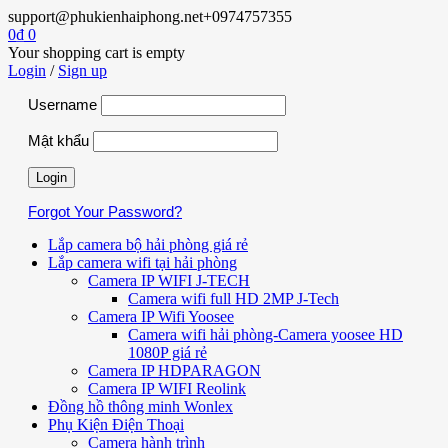
support@phukienhaiphong.net
+0974757355
0
₫
0
Your shopping cart is empty
Login
/
Sign up
Username
Mật khẩu
Forgot Your Password?
Lắp camera bộ hải phòng giá rẻ
Lắp camera wifi tại hải phòng
Camera IP WIFI J-TECH
Camera wifi full HD 2MP J-Tech
Camera IP Wifi Yoosee
Camera wifi hải phòng-Camera yoosee HD
1080P giá rẻ
Camera IP HDPARAGON
Camera IP WIFI Reolink
Đồng hồ thông minh Wonlex
Phụ Kiện Điện Thoại
Camera hành trình