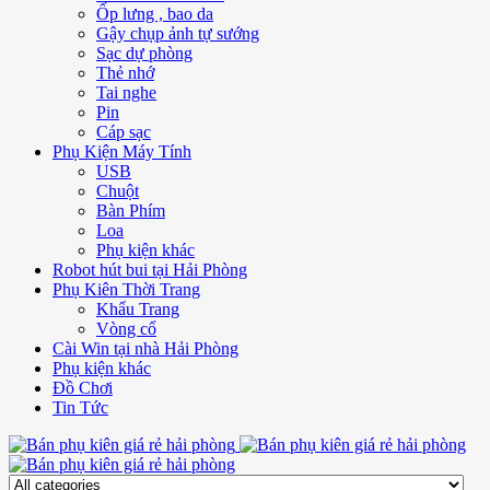
Ốp lưng , bao da
Gậy chụp ảnh tự sướng
Sạc dự phòng
Thẻ nhớ
Tai nghe
Pin
Cáp sạc
Phụ Kiện Máy Tính
USB
Chuột
Bàn Phím
Loa
Phụ kiện khác
Robot hút bui tại Hải Phòng
Phụ Kiên Thời Trang
Khẩu Trang
Vòng cổ
Cài Win tại nhà Hải Phòng
Phụ kiện khác
Đồ Chơi
Tin Tức