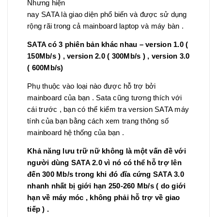
Nhưng hiện
nay SATA là giao diện phổ biến và được sử dụng
rộng rãi trong cả mainboard laptop và máy bàn .
SATA có 3 phiên bản khác nhau – version 1.0 (
150Mb/s ) , version 2.0 ( 300Mb/s ) , version 3.0
( 600Mb/s)
Phụ thuộc vào loại nào được hỗ trợ bởi
mainboard của bạn . Sata cũng tương thích với
cái trước , bạn có thể kiểm tra version SATA máy
tính của bạn bằng cách xem trang thông số
mainboard hệ thống của bạn .
Khả năng lưu trữ nữ không là một vấn đề với
người dùng SATA 2.0 vì nó có thể hỗ trợ lên
đến 300 Mb/s trong khi đó đĩa cứng SATA 3.0
nhanh nhất bị giới hạn 250-260 Mb/s ( do giới
hạn về máy móc , không phải hỗ trợ về giao
tiếp ) .