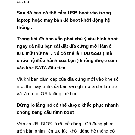
os.iso .
Sau đó bạn có thể cắm USB boot vào trong
laptop hoặc máy bàn để boot khởi động hệ
thống .
Trong khi đó bạn vẫn phải chú ý cấu hình boot
ngay cả nếu bạn cài đặt đĩa cứng mới làm ổ
lưu trữ thứ hai . Nó có thể là HDD/SSD ( mà
chứa hệ điều hành của bạn ) không được cắm
vào khe SATA đầu tiên .
Và khi bạn cắm cáp của đĩa cứng mới vào khe số
một thì máy tính của bạn sẽ nghĩ nó là đĩa lưu trữ
và làm cho OS không thể boot .
Đừng lo lắng nó có thể được khắc phục nhanh
chóng bằng cấu hình boot
Vào cài đặt BIOS là rất dễ dàng . Gõ đúng phím
trên bàn phím liên tục lúc khởi động hệ thống có