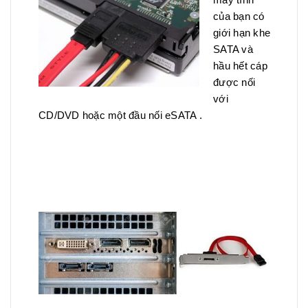
của bạn có
giới hạn khe
SATA và
hầu hết cáp
được nối
với
CD/DVD hoặc một đầu nối eSATA .