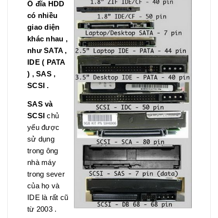
Ổ đĩa HDD
có nhiều
giao diện
khác nhau ,
như SATA ,
IDE ( PATA
) , SAS ,
SCSI .
SAS và
SCSI
chủ
yếu được
sử dụng
trong ông
nhà máy
trong sever
của họ và
IDE là rất cũ
từ 2003 .