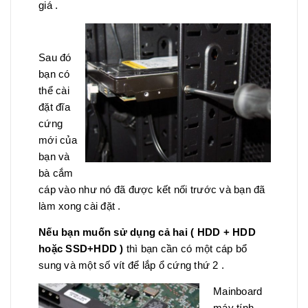
giá .
Sau đó
bạn có
thể cài
đặt đĩa
cứng
mới của
bạn và
bà cắm
cáp vào như nó đã được kết nối trước và bạn đã
làm xong cài đặt .
Nếu bạn muốn sử dụng cả hai ( HDD + HDD
hoặc SSD+HDD )
thì bạn cần có một cáp bổ
sung và một số vít để lắp ổ cứng thứ 2 .
Mainboard
máy tính