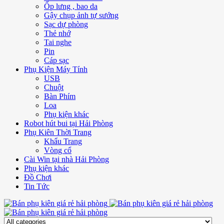
Ốp lưng , bao da
Gậy chụp ảnh tự sướng
Sạc dự phòng
Thẻ nhớ
Tai nghe
Pin
Cáp sạc
Phụ Kiện Máy Tính
USB
Chuột
Bàn Phím
Loa
Phụ kiện khác
Robot hút bui tại Hải Phòng
Phụ Kiên Thời Trang
Khẩu Trang
Vòng cổ
Cài Win tại nhà Hải Phòng
Phụ kiện khác
Đồ Chơi
Tin Tức