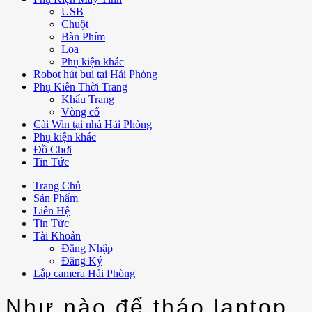
USB
Chuột
Bàn Phím
Loa
Phụ kiện khác
Robot hút bui tại Hải Phòng
Phụ Kiên Thời Trang
Khẩu Trang
Vòng cổ
Cài Win tại nhà Hải Phòng
Phụ kiện khác
Đồ Chơi
Tin Tức
Trang Chủ
Sản Phẩm
Liên Hệ
Tin Tức
Tài Khoản
Đăng Nhập
Đăng Ký
Lắp camera Hải Phòng
Như nào để tháo laptop