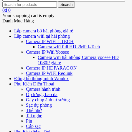
0
₫
0
Your shopping cart is empty
Danh Mục Hàng
Lắp camera bộ hải phòng giá rẻ
Lắp camera wifi tại hải phòng
Camera IP WIFI J-TECH
Camera wifi full HD 2MP J-Tech
Camera IP Wifi Yoosee
Camera wifi hải phòng-Camera yoosee HD
1080P giá rẻ
Camera IP HDPARAGON
Camera IP WIFI Reolink
Đồng hồ thông minh Wonlex
Phụ Kiện Điện Thoại
Camera hành trình
Ốp lưng , bao da
Gậy chụp ảnh tự sướng
Sạc dự phòng
Thẻ nhớ
Tai nghe
Pin
Cáp sạc
Phụ Kiện Máy Tính