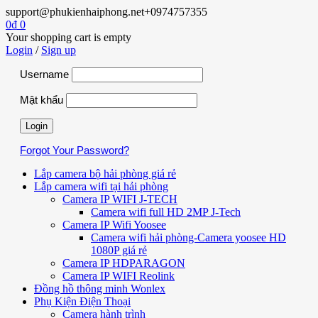
support@phukienhaiphong.net
+0974757355
0
₫
0
Your shopping cart is empty
Login
/
Sign up
Username
Mật khẩu
Forgot Your Password?
Lắp camera bộ hải phòng giá rẻ
Lắp camera wifi tại hải phòng
Camera IP WIFI J-TECH
Camera wifi full HD 2MP J-Tech
Camera IP Wifi Yoosee
Camera wifi hải phòng-Camera yoosee HD
1080P giá rẻ
Camera IP HDPARAGON
Camera IP WIFI Reolink
Đồng hồ thông minh Wonlex
Phụ Kiện Điện Thoại
Camera hành trình