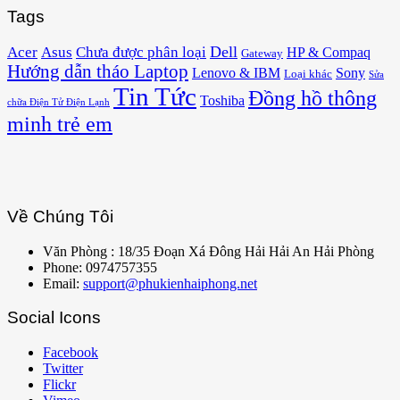
Tags
Acer
Asus
Dell
Chưa được phân loại
HP & Compaq
Gateway
Hướng dẫn tháo Laptop
Lenovo & IBM
Sony
Loại khác
Sửa
Tin Tức
Đồng hồ thông
Toshiba
chữa Điện Tử Điện Lạnh
minh trẻ em
Về Chúng Tôi
Văn Phòng : 18/35 Đoạn Xá Đông Hải Hải An Hải Phòng
Phone: 0974757355
Email:
support@phukienhaiphong.net
Social Icons
Facebook
Twitter
Flickr