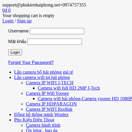
support@phukienhaiphong.net
+0974757355
0
₫
0
Your shopping cart is empty
Login
/
Sign up
Username
Mật khẩu
Forgot Your Password?
Lắp camera bộ hải phòng giá rẻ
Lắp camera wifi tại hải phòng
Camera IP WIFI J-TECH
Camera wifi full HD 2MP J-Tech
Camera IP Wifi Yoosee
Camera wifi hải phòng-Camera yoosee HD 1080P 
Camera IP HDPARAGON
Camera IP WIFI Reolink
Đồng hồ thông minh Wonlex
Phụ Kiện Điện Thoại
Camera hành trình
Ốp lưng , bao da