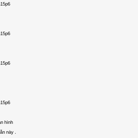
àn hình
ẫn này .