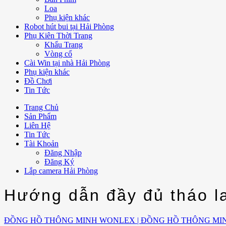
Loa
Phụ kiện khác
Robot hút bui tại Hải Phòng
Phụ Kiên Thời Trang
Khẩu Trang
Vòng cổ
Cài Win tại nhà Hải Phòng
Phụ kiện khác
Đồ Chơi
Tin Tức
Trang Chủ
Sản Phẩm
Liên Hệ
Tin Tức
Tài Khoản
Đăng Nhập
Đăng Ký
Lắp camera Hải Phòng
Hướng dẫn đầy đủ tháo l
ĐỒNG HỒ THÔNG MINH WONLEX | ĐỒNG HỒ THÔNG MI