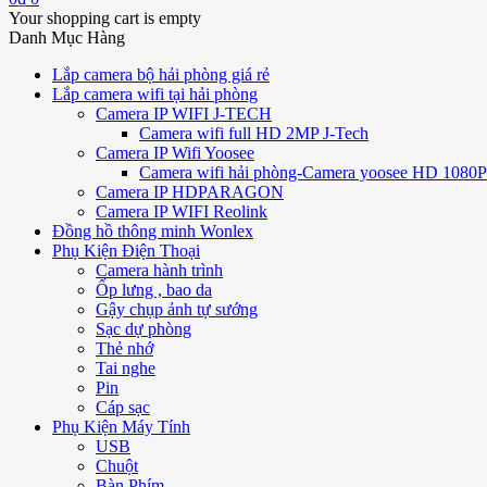
Your shopping cart is empty
Danh Mục Hàng
Lắp camera bộ hải phòng giá rẻ
Lắp camera wifi tại hải phòng
Camera IP WIFI J-TECH
Camera wifi full HD 2MP J-Tech
Camera IP Wifi Yoosee
Camera wifi hải phòng-Camera yoosee HD 1080P 
Camera IP HDPARAGON
Camera IP WIFI Reolink
Đồng hồ thông minh Wonlex
Phụ Kiện Điện Thoại
Camera hành trình
Ốp lưng , bao da
Gậy chụp ảnh tự sướng
Sạc dự phòng
Thẻ nhớ
Tai nghe
Pin
Cáp sạc
Phụ Kiện Máy Tính
USB
Chuột
Bàn Phím