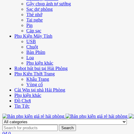
Gậy chụp ảnh tự sướng
Sạc dự phòng
Thẻ nhớ
Tai nghe
Pin
Cáp sạc
Phụ Kiện Máy Tính
USB
Chuột
Bàn Phím
Loa
Phụ kiện khác
Robot hút bui tại Hải Phòng
Phụ Kiên Thời Trang
Khẩu Trang
Vòng cổ
Cài Win tại nhà Hải Phòng
Phụ kiện khác
Đồ Chơi
Tin Tức
0
₫
0