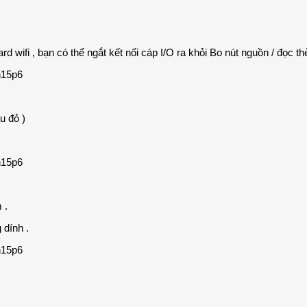
rd wifi , bạn có thể ngắt kết nối cáp I/O ra khỏi Bo nút nguồn / đọc t
u đỏ )
 .
 dính .