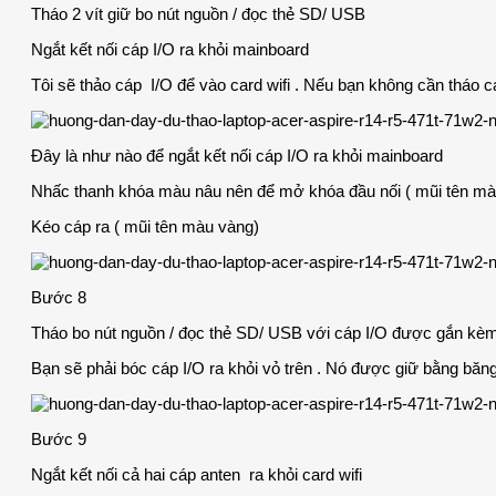
Tháo 2 vít giữ bo nút nguồn / đọc thẻ SD/ USB
Ngắt kết nối cáp I/O ra khỏi mainboard
Tôi sẽ thảo cáp I/O để vào card wifi . Nếu bạn không cần tháo ca
Đây là như nào để ngắt kết nối cáp I/O ra khỏi mainboard
Nhấc thanh khóa màu nâu nên để mở khóa đầu nối ( mũi tên mà
Kéo cáp ra ( mũi tên màu vàng)
Bước 8
Tháo bo nút nguồn / đọc thẻ SD/ USB với cáp I/O được gắn kèm
Bạn sẽ phải bóc cáp I/O ra khỏi vỏ trên . Nó được giữ bằng băng
Bước 9
Ngắt kết nối cả hai cáp anten ra khỏi card wifi