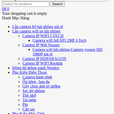
0
₫
0
Your shopping cart is empty
Danh Mục Hàng
Lắp camera bộ hải phòng giá rẻ
Lắp camera wifi tại hải phòng
Camera IP WIFI J-TECH
Camera wifi full HD 2MP J-Tech
Camera IP Wifi Yoosee
Camera wifi hải phòng-Camera yoosee HD
1080P giá rẻ
Camera IP HDPARAGON
Camera IP WIFI Reolink
Đồng hồ thông minh Wonlex
Phụ Kiện Điện Thoại
Camera hành trình
Ốp lưng , bao da
Gậy chụp ảnh tự sướng
Sạc dự phòng
Thẻ nhớ
Tai nghe
Pin
Cáp sạc
Phụ Kiện Máy Tính