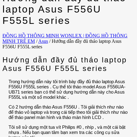
laptop Asus F556U
F555L series
ĐỒNG HỒ THÔNG MINH WONLEX | ĐỒNG HỒ THÔNG
MINH TRẺ EM
/
Asus
/
Hướng dẫn đầy đủ tháo laptop Asus
F556U F555L series
Hướng dẫn đầy đủ tháo laptop
Asus F556U F555L series
Trong hướng dẫn này tôi trình bày đầy đủ tháo laptop Asus
F556U F555L series . Cụ thể tôi tháo model Asus F556UA-
UB71 series bạn có thể sử dụng hướng dẫn này cho Asus
F555L và một số model khác .
Có 2 hướng dẫn tháo Asus F556U . Tôi giải thích như nào
để tháo vỏ laptop và trong cái tiếp theo tôi giải thích như nào
để tháo panel màn hình và tháo màn hình LCD .
Tôi sẽ sử dụng một tua vít Philips #0 , nhíp , và một cái bật
nhựa . Nếu bạn quan tâm bạn xem tra các công cụ sửa