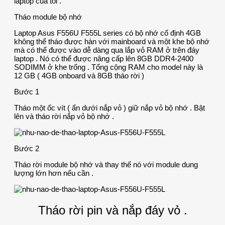
laptop của tôi .
Tháo module bộ nhớ
Laptop Asus F556U F555L series có bộ nhớ cố định 4GB
không thể tháo được hàn với mainboard và một khe bộ nhớ
mà có thể được vào dễ dàng qua lắp vỏ RAM ở trên đáy
laptop . Nó có thể được nâng cấp lên 8GB DDR4-2400
SODIMM ở khe trống . Tổng cộng RAM cho model này là
12 GB ( 4GB onboard và 8GB tháo rời )
Bước 1
Tháo một ốc vít ( ẩn dưới nắp vỏ ) giữ nắp vỏ bộ nhớ . Bật
lên và tháo rời nắp vỏ bộ nhớ .
Bước 2
Tháo rời module bộ nhớ và thay thế nó với module dung
lượng lớn hơn nếu cần .
Tháo rời pin và nắp đáy vỏ .