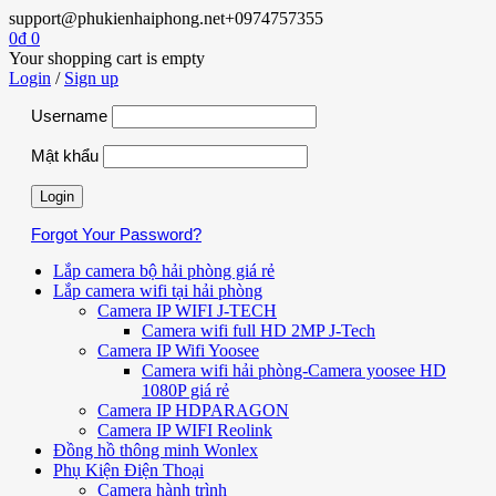
support@phukienhaiphong.net
+0974757355
0
₫
0
Your shopping cart is empty
Login
/
Sign up
Username
Mật khẩu
Forgot Your Password?
Lắp camera bộ hải phòng giá rẻ
Lắp camera wifi tại hải phòng
Camera IP WIFI J-TECH
Camera wifi full HD 2MP J-Tech
Camera IP Wifi Yoosee
Camera wifi hải phòng-Camera yoosee HD
1080P giá rẻ
Camera IP HDPARAGON
Camera IP WIFI Reolink
Đồng hồ thông minh Wonlex
Phụ Kiện Điện Thoại
Camera hành trình