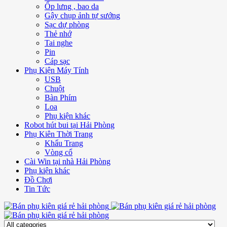
Ốp lưng , bao da
Gậy chụp ảnh tự sướng
Sạc dự phòng
Thẻ nhớ
Tai nghe
Pin
Cáp sạc
Phụ Kiện Máy Tính
USB
Chuột
Bàn Phím
Loa
Phụ kiện khác
Robot hút bui tại Hải Phòng
Phụ Kiên Thời Trang
Khẩu Trang
Vòng cổ
Cài Win tại nhà Hải Phòng
Phụ kiện khác
Đồ Chơi
Tin Tức