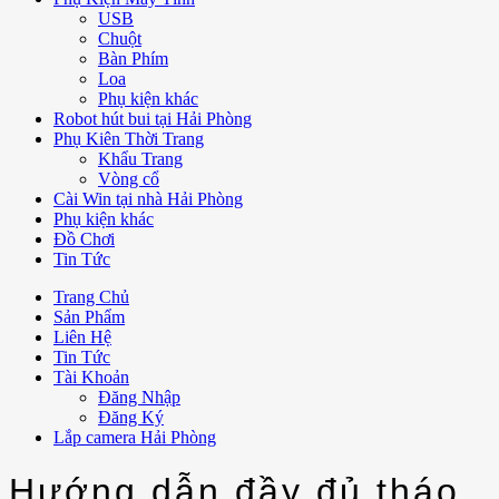
USB
Chuột
Bàn Phím
Loa
Phụ kiện khác
Robot hút bui tại Hải Phòng
Phụ Kiên Thời Trang
Khẩu Trang
Vòng cổ
Cài Win tại nhà Hải Phòng
Phụ kiện khác
Đồ Chơi
Tin Tức
Trang Chủ
Sản Phẩm
Liên Hệ
Tin Tức
Tài Khoản
Đăng Nhập
Đăng Ký
Lắp camera Hải Phòng
Hướng dẫn đầy đủ tháo