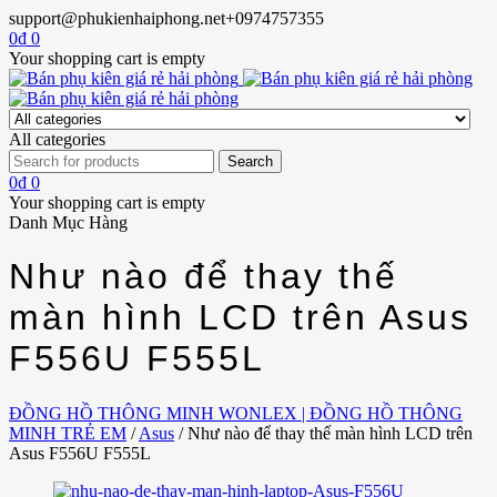
support@phukienhaiphong.net
+0974757355
0
₫
0
Your shopping cart is empty
All categories
0
₫
0
Your shopping cart is empty
Danh Mục Hàng
Như nào để thay thế
màn hình LCD trên Asus
F556U F555L
ĐỒNG HỒ THÔNG MINH WONLEX | ĐỒNG HỒ THÔNG
MINH TRẺ EM
/
Asus
/
Như nào để thay thế màn hình LCD trên
Asus F556U F555L