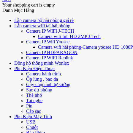
Your shopping cart is empty
Danh Mục Hàng
Lắp camera bộ hải phòng giá rẻ
Lắp camera wifi tại hải phòng
Camera IP WIFI J-TECH
Camera wifi full HD 2MP J-Tech
Camera IP Wifi Yoosee
Camera wifi hải phòng-Camera yoosee HD 1080P 
Camera IP HDPARAGON
Camera IP WIFI Reolink
Đồng hồ thông minh Wonlex
Phụ Kiện Điện Thoại
Camera hành trình
Ốp lưng , bao da
Gậy chụp ảnh tự sướng
Sạc dự phòng
Thẻ nhớ
Tai nghe
Pin
Cáp sạc
Phụ Kiện Máy Tính
USB
Chuột
Bàn Phím