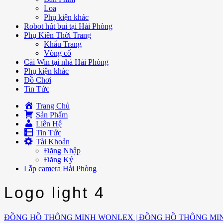
Loa
Phụ kiện khác
Robot hút bui tại Hải Phòng
Phụ Kiên Thời Trang
Khẩu Trang
Vòng cổ
Cài Win tại nhà Hải Phòng
Phụ kiện khác
Đồ Chơi
Tin Tức
Trang Chủ
Sản Phẩm
Liên Hệ
Tin Tức
Tài Khoản
Đăng Nhập
Đăng Ký
Lắp camera Hải Phòng
Logo light 4
ĐỒNG HỒ THÔNG MINH WONLEX | ĐỒNG HỒ THÔNG MI