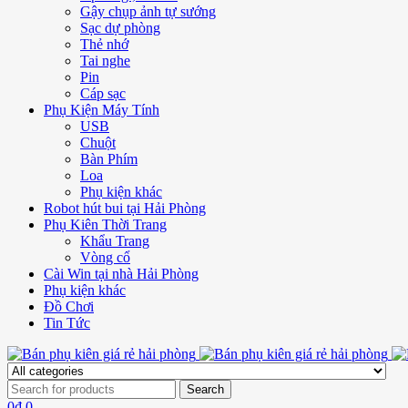
Gậy chụp ảnh tự sướng
Sạc dự phòng
Thẻ nhớ
Tai nghe
Pin
Cáp sạc
Phụ Kiện Máy Tính
USB
Chuột
Bàn Phím
Loa
Phụ kiện khác
Robot hút bui tại Hải Phòng
Phụ Kiên Thời Trang
Khẩu Trang
Vòng cổ
Cài Win tại nhà Hải Phòng
Phụ kiện khác
Đồ Chơi
Tin Tức
0
₫
0