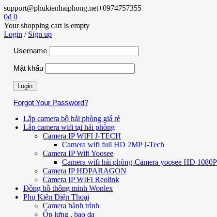
support@phukienhaiphong.net
+0974757355
0
₫
0
Your shopping cart is empty
Login
/
Sign up
Username
Mật khẩu
Forgot Your Password?
Lắp camera bộ hải phòng giá rẻ
Lắp camera wifi tại hải phòng
Camera IP WIFI J-TECH
Camera wifi full HD 2MP J-Tech
Camera IP Wifi Yoosee
Camera wifi hải phòng-Camera yoosee HD 1080P 
Camera IP HDPARAGON
Camera IP WIFI Reolink
Đồng hồ thông minh Wonlex
Phụ Kiện Điện Thoại
Camera hành trình
Ốp lưng , bao da