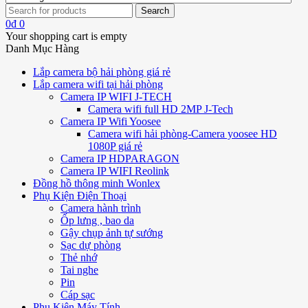
0
₫
0
Your shopping cart is empty
Danh Mục Hàng
Lắp camera bộ hải phòng giá rẻ
Lắp camera wifi tại hải phòng
Camera IP WIFI J-TECH
Camera wifi full HD 2MP J-Tech
Camera IP Wifi Yoosee
Camera wifi hải phòng-Camera yoosee HD
1080P giá rẻ
Camera IP HDPARAGON
Camera IP WIFI Reolink
Đồng hồ thông minh Wonlex
Phụ Kiện Điện Thoại
Camera hành trình
Ốp lưng , bao da
Gậy chụp ảnh tự sướng
Sạc dự phòng
Thẻ nhớ
Tai nghe
Pin
Cáp sạc
Phụ Kiện Máy Tính