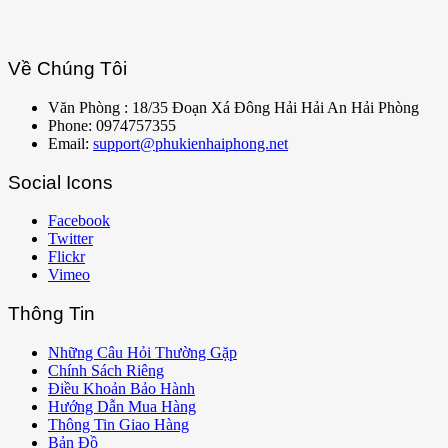
Về Chúng Tôi
Văn Phòng : 18/35 Đoạn Xá Đông Hải Hải An Hải Phòng
Phone: 0974757355
Email:
support@phukienhaiphong.net
Social Icons
Facebook
Twitter
Flickr
Vimeo
Thông Tin
Những Câu Hỏi Thường Gặp
Chính Sách Riêng
Điều Khoản Bảo Hành
Hướng Dẫn Mua Hàng
Thông Tin Giao Hàng
Bản Đồ