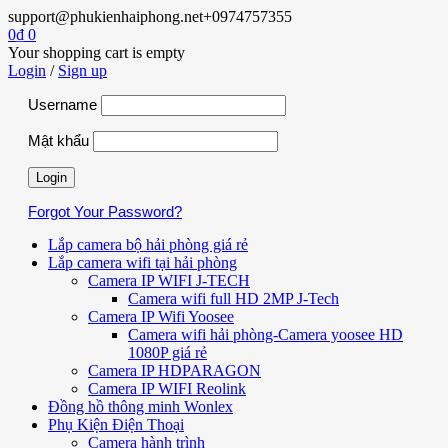
support@phukienhaiphong.net
+0974757355
0
₫
0
Your shopping cart is empty
Login
/
Sign up
Username
Mật khẩu
Forgot Your Password?
Lắp camera bộ hải phòng giá rẻ
Lắp camera wifi tại hải phòng
Camera IP WIFI J-TECH
Camera wifi full HD 2MP J-Tech
Camera IP Wifi Yoosee
Camera wifi hải phòng-Camera yoosee HD
1080P giá rẻ
Camera IP HDPARAGON
Camera IP WIFI Reolink
Đồng hồ thông minh Wonlex
Phụ Kiện Điện Thoại
Camera hành trình