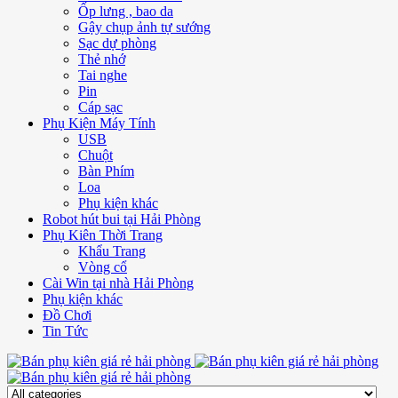
Ốp lưng , bao da
Gậy chụp ảnh tự sướng
Sạc dự phòng
Thẻ nhớ
Tai nghe
Pin
Cáp sạc
Phụ Kiện Máy Tính
USB
Chuột
Bàn Phím
Loa
Phụ kiện khác
Robot hút bui tại Hải Phòng
Phụ Kiên Thời Trang
Khẩu Trang
Vòng cổ
Cài Win tại nhà Hải Phòng
Phụ kiện khác
Đồ Chơi
Tin Tức