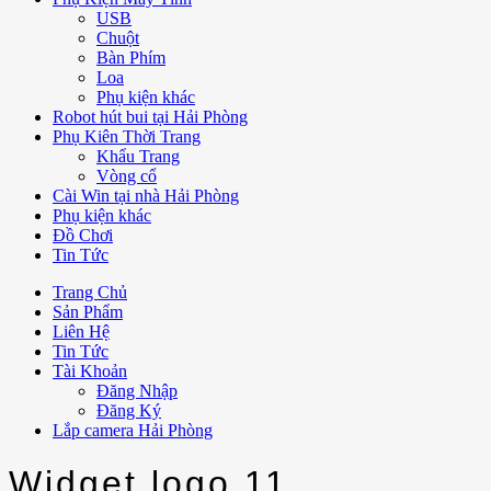
USB
Chuột
Bàn Phím
Loa
Phụ kiện khác
Robot hút bui tại Hải Phòng
Phụ Kiên Thời Trang
Khẩu Trang
Vòng cổ
Cài Win tại nhà Hải Phòng
Phụ kiện khác
Đồ Chơi
Tin Tức
Trang Chủ
Sản Phẩm
Liên Hệ
Tin Tức
Tài Khoản
Đăng Nhập
Đăng Ký
Lắp camera Hải Phòng
Widget logo 11