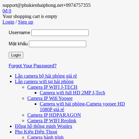
support@phukienhaiphong.net
+0974757355
0
₫
0
Your shopping cart is empty
Login
/
Sign up
Username
Mật khẩu
Forgot Your Password?
Lắp camera bộ hải phòng giá rẻ
Lắp camera wifi tại hải phòng
Camera IP WIFI J-TECH
Camera wifi full HD 2MP J-Tech
Camera IP Wifi Yoosee
Camera wifi hải phòng-Camera yoosee HD
1080P giá rẻ
Camera IP HDPARAGON
Camera IP WIFI Reolink
Đồng hồ thông minh Wonlex
Phụ Kiện Điện Thoại
Camera hành trình