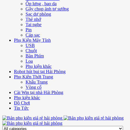
Ốp lưng , bao da
Gậy chụp ảnh tự sướng
Sạc dự phòng
Thẻ nhớ
Tai nghe
Pin
Cáp sạc
Phụ Kiện Máy Tính
USB
Chuột
Bàn Phím
Loa
Phụ kiện khác
Robot hút bui tại Hải Phòng
Phụ Kiên Thời Trang
Khẩu Trang
Vòng cổ
Cài Win tại nhà Hải Phòng
Phụ kiện khác
Đồ Chơi
Tin Tức