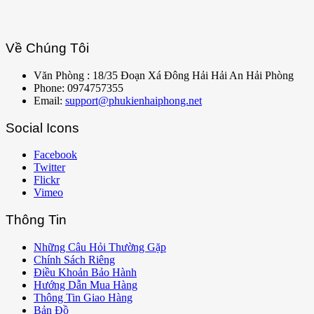
Về Chúng Tôi
Văn Phòng : 18/35 Đoạn Xá Đông Hải Hải An Hải Phòng
Phone: 0974757355
Email:
support@phukienhaiphong.net
Social Icons
Facebook
Twitter
Flickr
Vimeo
Thông Tin
Những Câu Hỏi Thường Gặp
Chính Sách Riêng
Điều Khoản Bảo Hành
Hướng Dẫn Mua Hàng
Thông Tin Giao Hàng
Bản Đồ