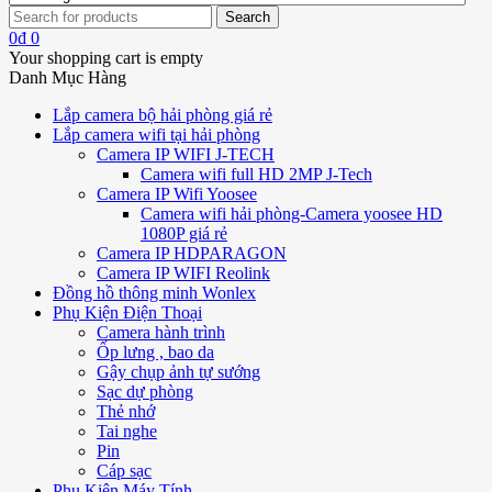
0
₫
0
Your shopping cart is empty
Danh Mục Hàng
Lắp camera bộ hải phòng giá rẻ
Lắp camera wifi tại hải phòng
Camera IP WIFI J-TECH
Camera wifi full HD 2MP J-Tech
Camera IP Wifi Yoosee
Camera wifi hải phòng-Camera yoosee HD
1080P giá rẻ
Camera IP HDPARAGON
Camera IP WIFI Reolink
Đồng hồ thông minh Wonlex
Phụ Kiện Điện Thoại
Camera hành trình
Ốp lưng , bao da
Gậy chụp ảnh tự sướng
Sạc dự phòng
Thẻ nhớ
Tai nghe
Pin
Cáp sạc
Phụ Kiện Máy Tính