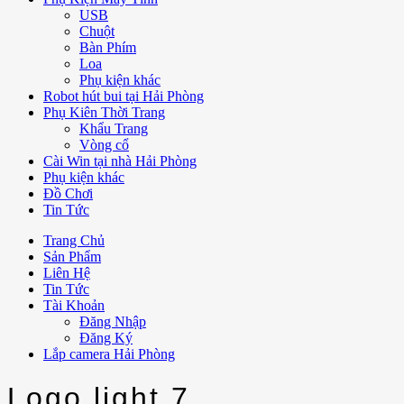
USB
Chuột
Bàn Phím
Loa
Phụ kiện khác
Robot hút bui tại Hải Phòng
Phụ Kiên Thời Trang
Khẩu Trang
Vòng cổ
Cài Win tại nhà Hải Phòng
Phụ kiện khác
Đồ Chơi
Tin Tức
Trang Chủ
Sản Phẩm
Liên Hệ
Tin Tức
Tài Khoản
Đăng Nhập
Đăng Ký
Lắp camera Hải Phòng
Logo light 7