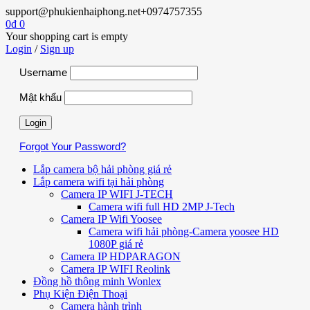
support@phukienhaiphong.net
+0974757355
0
₫
0
Your shopping cart is empty
Login
/
Sign up
Username
Mật khẩu
Forgot Your Password?
Lắp camera bộ hải phòng giá rẻ
Lắp camera wifi tại hải phòng
Camera IP WIFI J-TECH
Camera wifi full HD 2MP J-Tech
Camera IP Wifi Yoosee
Camera wifi hải phòng-Camera yoosee HD
1080P giá rẻ
Camera IP HDPARAGON
Camera IP WIFI Reolink
Đồng hồ thông minh Wonlex
Phụ Kiện Điện Thoại
Camera hành trình