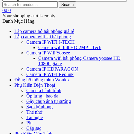
0
₫
0
Your shopping cart is empty
Danh Mục Hàng
Lắp camera bộ hải phòng giá rẻ
Lắp camera wifi tại hải phòng
Camera IP WIFI J-TECH
Camera wifi full HD 2MP J-Tech
Camera IP Wifi Yoosee
Camera wifi hải phòng-Camera yoosee HD
1080P giá rẻ
Camera IP HDPARAGON
Camera IP WIFI Reolink
Đồng hồ thông minh Wonlex
Phụ Kiện Điện Thoại
Camera hành trình
Ốp lưng , bao da
Gậy chụp ảnh tự sướng
Sạc dự phòng
Thẻ nhớ
Tai nghe
Pin
Cáp sạc
Phụ Kiện Máy Tính