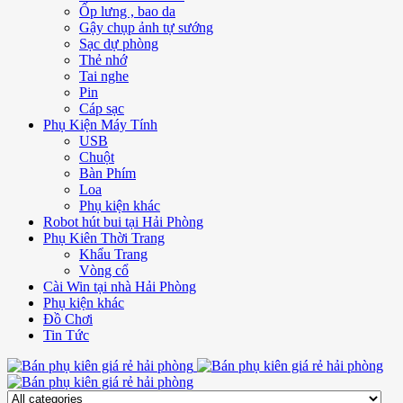
Ốp lưng , bao da
Gậy chụp ảnh tự sướng
Sạc dự phòng
Thẻ nhớ
Tai nghe
Pin
Cáp sạc
Phụ Kiện Máy Tính
USB
Chuột
Bàn Phím
Loa
Phụ kiện khác
Robot hút bui tại Hải Phòng
Phụ Kiên Thời Trang
Khẩu Trang
Vòng cổ
Cài Win tại nhà Hải Phòng
Phụ kiện khác
Đồ Chơi
Tin Tức