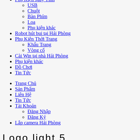
USB
Chuột
Bàn Phím
Loa
Phụ kiện khác
Robot hút bui tại Hải Phòng
Phụ Kiên Thời Trang
Khẩu Trang
Vòng cổ
Cài Win tại nhà Hải Phòng
Phụ kiện khác
Đồ Chơi
Tin Tức
Trang Chủ
Sản Phẩm
Liên Hệ
Tin Tức
Tài Khoản
Đăng Nhập
Đăng Ký
Lắp camera Hải Phòng
Logo light 5