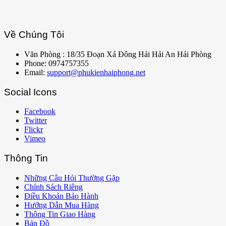
Về Chúng Tôi
Văn Phòng : 18/35 Đoạn Xá Đông Hải Hải An Hải Phòng
Phone: 0974757355
Email:
support@phukienhaiphong.net
Social Icons
Facebook
Twitter
Flickr
Vimeo
Thông Tin
Những Câu Hỏi Thường Gặp
Chính Sách Riêng
Điều Khoản Bảo Hành
Hướng Dẫn Mua Hàng
Thông Tin Giao Hàng
Bản Đồ